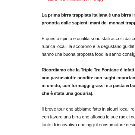
La prima birra trappista italiana è una birra i
prodotta dalle sapienti mani dei monaci trapp
E questo spirito e qualità sono stati accolti da
rubrica locali, la scoprono e la degustano guidati 
hanno una buona proposta food la sanno consigli
Ricordiamo che la Triple Tre Fontane è infatt
con pastasciutte condite con sughi importanti
in umido, con formaggi grassi e a pasta erbo
che è stata una goduria).
Il breve tour che abbiamo fatto in alcuni locali r
con favore una birra che affonda le sue radici n
tanto di innovativo che oggi il consumatore desi