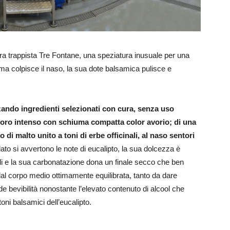
irra trappista Tre Fontane, una speziatura inusuale per una
oma colpisce il naso, la sua dote balsamica pulisce e
zzando ingredienti selezionati con cura, senza uso
e oro intenso con schiuma compatta color avorio; di una
di malto unito a toni di erbe officinali, al naso sentori
ato si avvertono le note di eucalipto, la sua dolcezza è
li e la sua carbonatazione dona un finale secco che ben
 dal corpo medio ottimamente equilibrata, tanto da dare
e bevibilità nonostante l’elevato contenuto di alcool che
oni balsamici dell’eucalipto.