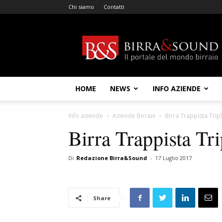
Chi siamo
Contatti
Birra
&
Sound
HOME
NEWS
INFO AZIENDE
Info aziende
Aziende Birraie
Birra Trappista Trip
Birra Trappista Tr
Di
Redazione Birra&Sound
-
17 Luglio 2017
Share