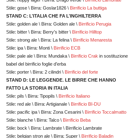
Stile: gose \ Birra: Goslar1826 \
Birrificio La buttiga
STAND C: L’ITALIA CHE FA L’INGHILTERRA
Stile: golden ale \ Birra: Golden ale \
Birrificio Perugia
Stile: bitter \ Birra: Berry’s bitter \
Birrificio Hilltop
Stile: strong ale \ Birra: La felina \
Birrificio Menaresta
Stile: ipa \ Birra: Monti \
Birrificio ECB
Stile: pale ale \ Birra: Mundaka \
Birrificio Crak
in sostituzione
babel del birrificio foglie d’erba
Stile: porter \ Birra: 2 cilindri \
Birrificio del forte
STAND D: LE LEGGENDE. LE BIRRE CHE HANNO
FATTO LA STORIA IN ITALIA
Stile: pils \ Birra: Tipopils \
Birrificio Italiano
Stile: red ale \ Birra: Artigianale \
Birrificio BI-DU
Stile: pacific ipa \ Birra: Zona Cesarini \
Birrificio Toccalmatto
Stile: blanche \ Birra: Talco \
Birrificio Beba
Stile: bock \ Birra: Lambrate \ Birrificio Lambrate
Stile: belgian stron ale \ Birra: Super \
Birrificio Baladin