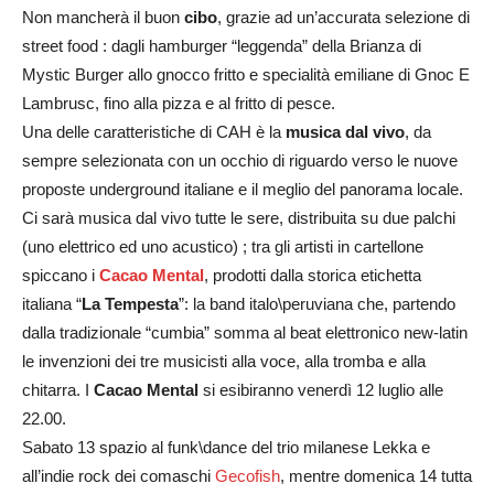
Non mancherà il buon
cibo
, grazie ad un’accurata selezione di
street food : dagli hamburger “leggenda” della Brianza di
Mystic Burger allo gnocco fritto e specialità emiliane di Gnoc E
Lambrusc, fino alla pizza e al fritto di pesce.
Una delle caratteristiche di CAH è la
musica dal vivo
, da
sempre selezionata con un occhio di riguardo verso le nuove
proposte underground italiane e il meglio del panorama locale.
Ci sarà musica dal vivo tutte le sere, distribuita su due palchi
(uno elettrico ed uno acustico) ; tra gli artisti in cartellone
spiccano i
Cacao Mental
, prodotti dalla storica etichetta
italiana “
La Tempesta
”: la band italo\peruviana che, partendo
dalla tradizionale “cumbia” somma al beat elettronico new-latin
le invenzioni dei tre musicisti alla voce, alla tromba e alla
chitarra. I
Cacao Mental
si esibiranno venerdì 12 luglio alle
22.00.
Sabato 13 spazio al funk\dance del trio milanese Lekka e
all’indie rock dei comaschi
Gecofish
, mentre domenica 14 tutta