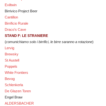
Eviltwin
Birrivico Project Beer
Cantillon
Birrificio Rurale
Draco’s Cave
STAND F: LE STRANIERE
(
comunichiamo solo i birrifici, le birre saranno a rotazione
)
Lervig
Brewsky
St Austell
Poppels
White Frontiers
Bevog
Schlenkerla
De Glazen Toren
Engel Braw
ALDERSBACHER