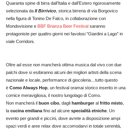
Quaranta spine di birra dall’Italia e dall’Estero rigorosamente
selezionata da
Il Birrivico
, storica birreria di via Borgovico
nella figura di Tonino De Falco, in collaborazione con
Mondovisione e
BBF Brianza Beer Festival
saranno
protagoniste per quattro giorni nei favolosi “Giardini a Lago” in
viale Corridoni.
Oltre ad esse non mancherà ottima musica dal vivo con due
palchi dove si esibiranno alcuni dei migliori artisti della scena
nazionale e locale, performance di giocoleria…tutto questo
è
Como Always Hop
, un festival oramai storico inserito in una
cornice meravigliosa, il nostro lungolago di Como.
Non mancherà il
buon cibo
, dagli
hamburger
al
fritto misto
,
la
cucina emiliana
fino ad alcune
specialità etniche
. Un
evento per grandi e piccini, dove avrete a disposizione ampi
spazi verdi e aree relax dove accomodarvi in totale serenità,