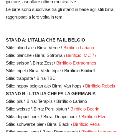
giocare, ascoltare ottima musica live.
Le birre sono suddivise tra gli stand in base agli stili birrai,
raggruppati a loro volta in temi:
STAND A: L’ITALIA CHE FA IL BELGIO
Stile: blond ale \ Birra: Verne \
Birrificio Lariano
Stile: blanche \ Birra: Sofronia \
Birrificio: MC 77
Stile: saison \ Birra: Zest \
Birrificio Extraomnes
Stile: tripel \ Birra: Vedo triple \ Birrificio Bibibir4
Stile: trappista \ Birra TBC
Stile: hoppy belgian ale\ Birra: Van hops \
Birrificio Rebels
STAND B : L’ITALIA CHE FA LA GERMANIA
Stile: pils \ Birra: Terapils \ Birrificio Lariano
Stile: weisse \ Birra: Peru pistun \
Birrificio Beerin
Stile: doppel bock \ Birra: Doppelbock \
Birrificio Elvo
Stile: schwarze bier \ Birra: Black \
Birrificio Vetra
Stile: hoppy lager \ Birra: Drago verde \
Birrificio Lambrate