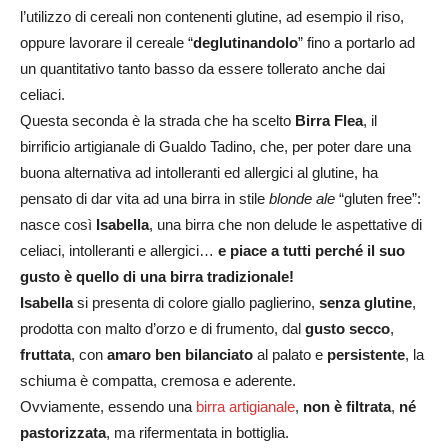
l’utilizzo di cereali non contenenti glutine, ad esempio il riso,
oppure lavorare il cereale “
deglutinandolo
” fino a portarlo ad
un quantitativo tanto basso da essere tollerato anche dai
celiaci.
Questa seconda è la strada che ha scelto
Birra Flea
, il
birrificio artigianale di Gualdo Tadino, che, per poter dare una
buona alternativa ad intolleranti ed allergici al glutine, ha
pensato di dar vita ad una birra in stile
blonde ale
“gluten free”:
nasce così
Isabella
, una birra che non delude le aspettative di
celiaci, intolleranti e allergici…
e piace a tutti perché il suo
gusto è quello di una birra tradizionale!
Isabella
si presenta di colore giallo paglierino,
senza glutine
,
prodotta con malto d’orzo e di frumento, dal
gusto secco
,
fruttata
, con
amaro ben bilanciato
al palato e
persistente
, la
schiuma è compatta, cremosa e aderente.
Ovviamente, essendo una
birra artigianale
,
non è filtrata
,
né
pastorizzata
, ma rifermentata in bottiglia.