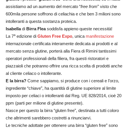
assistiamo ad un aumento del mercato “
free from
” visto che
600mila persone soffrono di celiachia e che ben 3 milioni sono
intolleranti a questa sostanza proteica.
Isabella
di
Birra Flea
soddisfa appieno queste necessità!
a
La 7
edizione di
Gluten Free Expo
, unica
manifestazione
internazionale certificata interamente dedicata ai prodotti e al
mercato senza glutine, porterà alla Fiera di Rimini tantissimi
operatori professionali della filiera, fra questi ristoratori e
piazzaioli che potranno offrire una ricca scelta di prodotti anche
al cliente celiaco o intollerante.
E la birra?
Come sappiamo, si produce con i cereali e l’orzo,
ingrediente “chiave”, ha quantità di glutine superiore al limite
imposto per celiaci o intolleranti dal Reg. UE 828/2014, cioè 20
ppm (parti per milione di glutine presente).
Nasce per questo la birra “gluten free”, destinata a tutti coloro
che altrimenti sarebbero costretti a rinunciarvi.
Le tecniche adottate per ottenere una birra “gluten free” sono