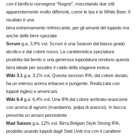
con il birrificio norvegese “Nogne”, miscelando due stili
apparentemente molto differenti, come le Ipa e le White Beer. Il
risultato è una
birra estremamente rinfrescante, per gli amanti del luppolo ma
anche delle birre speziate
Scrum
g.a. 3,9% vol. Scrum è una Season dal basso grado
alcolico e dal colore rosso. La caratteristica speziatura
prodotta dal lievito e una generosa luppolatura rendono questa
birra ideale per assalire il caldo della stagione estiva.
Wiki 3.1
g.a. 3,1% vol. Questa session IPA, dal colore dorato,
ha un intenso aroma erbaceo e pungente. Realizzata con
luppoli inglesi e americani.
Wiki 6.4
g.a. 6,4% vol. Una IPA dal colore ambrato-arancione
con aroma di agrumi (mandarino, polpa di arancio). In bocca
presenta un amaro persistente
Mad Saison
g.a. 12% vol. Birra Belgian Style Strong IPA,
prodotta usando luppoli dagli Stati Uniti ma con il carattere