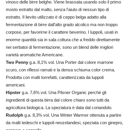
vinoso delle birre belghe. Viene brassata usando solo il primo
mosto estratto dal malto, senza l’aiuto di nessun tipo di
estratto. Il lievito utilizzato è di ceppo belga adatto alla
fermentazione di birre dall’alto grado alcolico ma non troppo
corpose, per favorirne il carattere beverino. I luppoli, usati in
enorme quantità sia in sala cottura che a freddo direttamente
nei serbatoi di fermentazione, sono un blend delle migliori
varietà aromatiche Americane.
Two Penny
g.a. 8,1% vol. Una Porter dal colore marrone
scuro, con riflessi ramati e la densa schiuma color crema.
Prodotta con malti torrefatti, caratterizzata da luppoli
americani.
Hipster
g.a. 7,6% vol. Una Pilsner Organic perché gli
ingredienti di questa birra dal colore chiaro sono tutti da
agricoltura biologica. La speziatura è data dal coriandolo.
Rudolph
g.a. 8,3% vol. Una Winter Warmer ottenuta a partire
da malti tedeschi e luppoli neozelandesi, speziata con ginepro,