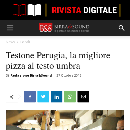
News
Locali
Testone Perugia, la migliore
pizza al testo umbra
Di
Redazione Birra&Sound
-
27 Ottobre 2016