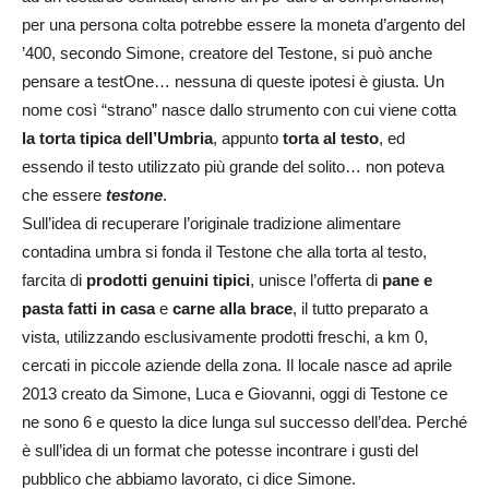
per una persona colta potrebbe essere la moneta d’argento del
’400, secondo Simone, creatore del Testone, si può anche
pensare a testOne… nessuna di queste ipotesi è giusta. Un
nome così “strano” nasce dallo strumento con cui viene cotta
la torta tipica dell’Umbria
, appunto
torta al testo
, ed
essendo il testo utilizzato più grande del solito… non poteva
che essere
testone
.
Sull’idea di recuperare l’originale tradizione alimentare
contadina umbra si fonda il Testone che alla torta al testo,
farcita di
prodotti genuini tipici
, unisce l’offerta di
pane e
pasta fatti in casa
e
carne alla brace
, il tutto preparato a
vista, utilizzando esclusivamente prodotti freschi, a km 0,
cercati in piccole aziende della zona. Il locale nasce ad aprile
2013 creato da Simone, Luca e Giovanni, oggi di Testone ce
ne sono 6 e questo la dice lunga sul successo dell’dea. Perché
è sull’idea di un format che potesse incontrare i gusti del
pubblico che abbiamo lavorato, ci dice Simone.