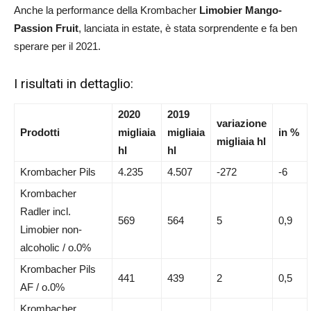
Anche la performance della Krombacher
Limobier Mango-
Passion Fruit
, lanciata in estate, è stata sorprendente e fa ben
sperare per il 2021.
I risultati in dettaglio:
2020
2019
variazione
Prodotti
migliaia
migliaia
in %
migliaia hl
hl
hl
Krombacher Pils
4.235
4.507
-272
-6
Krombacher
Radler incl.
569
564
5
0,9
Limobier non-
alcoholic / o.0%
Krombacher Pils
441
439
2
0,5
AF / o.0%
Krombacher