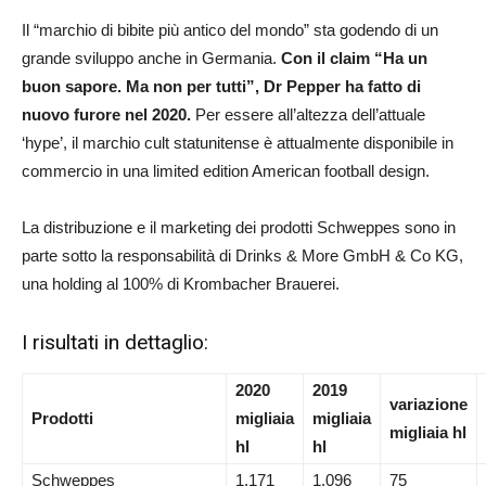
Il “marchio di bibite più antico del mondo” sta godendo di un
grande sviluppo anche in Germania.
Con il claim “Ha un
buon sapore. Ma non per tutti”, Dr Pepper ha fatto di
nuovo furore nel 2020.
Per essere all’altezza dell’attuale
‘hype’, il marchio cult statunitense è attualmente disponibile in
commercio in una limited edition American football design.
La distribuzione e il marketing dei prodotti Schweppes sono in
parte sotto la responsabilità di Drinks & More GmbH & Co KG,
una holding al 100% di Krombacher Brauerei.
I risultati in dettaglio:
2020
2019
variazione
Prodotti
migliaia
migliaia
migliaia hl
hl
hl
Schweppes
1.171
1.096
75