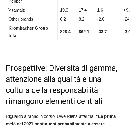
Pepper
Vitamalz
19,0
17,4
1,6
+9,
Other brands
6,2
8,2
-2,0
-24
Krombacher Group
828,4
862,1
-33,7
-3,
total
Prospettive: Diversità di gamma,
attenzione alla qualità e una
cultura della responsabilità
rimangono elementi centrali
Riguardo all’anno in corso, Uwe Riehs afferma:
“La prima
metà del 2021 continuerà probabilmente a essere