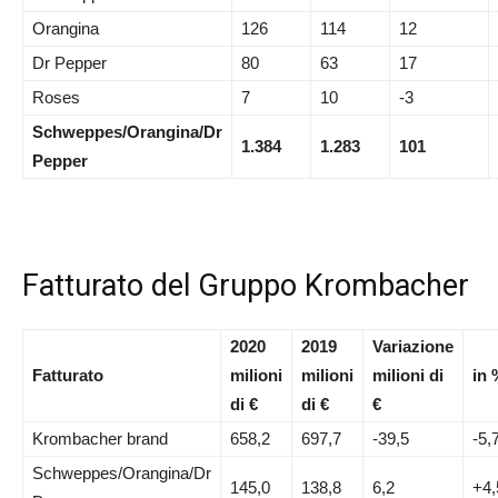
Orangina
126
114
12
Dr Pepper
80
63
17
Roses
7
10
-3
Schweppes/Orangina/Dr
1.384
1.283
101
Pepper
Fatturato del Gruppo Krombacher
2020
2019
Variazione
Fatturato
milioni
milioni
milioni di
in 
di €
di €
€
Krombacher brand
658,2
697,7
-39,5
-5,
Schweppes/Orangina/Dr
145,0
138,8
6,2
+4,