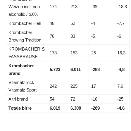
Weizen incl. non-
174
213
-39
-18,3
alcoholic / o.0%
Krombacher Hell
48
52
-4
-7,7
Krombacher
78
83
-5
-6
Brewing Tradition
KROMBACHER`S
178
153
25
16,3
FASSBRAUSE
Krombacher
5.723
6.011
-288
-4,8
brand
Vitamalz incl.
242
225
17
7,6
Vitamalz Sport
Altri brand
54
72
-18
-25
Totale birre
6.019
6.308
-289
-4,6