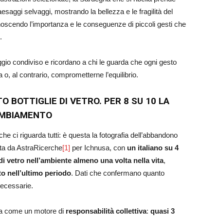
aesaggi selvaggi, mostrando la bellezza e le fragilità del
iconoscendo l’importanza e le conseguenze di piccoli gesti che
.
ggio condiviso e ricordano a chi le guarda che ogni gesto
a o, al contrario, comprometterne l’equilibrio.
 BOTTIGLIE DI VETRO. PER 8 SU 10 LA
AMBIAMENTO
i riguarda tutti: è questa la fotografia dell’abbandono
otta da AstraRicerche
[1]
per Ichnusa, con
un italiano su 4
i vetro nell’ambiente almeno una volta nella vita
,
to nell’ultimo periodo
. Dati che confermano quanto
necessarie.
ita come un motore di
responsabilità collettiva
:
quasi 3