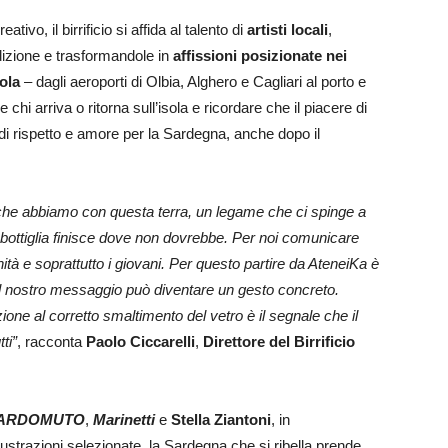
o, il birrificio si affida al talento di
artisti locali
,
dizione e trasformandole in
affissioni posizionate nei
sola
– dagli aeroporti di Olbia, Alghero e Cagliari al porto e
chi arriva o ritorna sull’isola e ricordare che il piacere di
di rispetto e amore per la Sardegna, anche dopo il
che abbiamo con questa terra, un legame che ci spinge a
bottiglia finisce dove non dovrebbe. Per noi comunicare
tà e soprattutto i giovani. Per questo partire da AteneiKa è
 il nostro messaggio può diventare un gesto concreto.
ne al corretto smaltimento del vetro è il segnale che il
ti”
, racconta
Paolo Ciccarelli
,
Direttore del Birrificio
ARDOMUTO
,
Marinetti
e
Stella Ziantoni
, in
llustrazioni selezionate, la Sardegna che si ribella prende