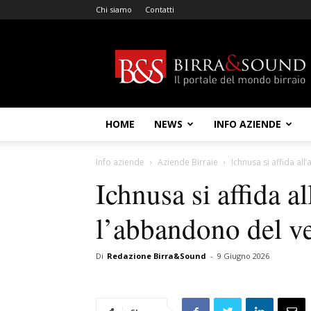
Chi siamo
Contatti
Birra
&
Sound
HOME
NEWS
INFO AZIENDE
Info aziende
Aziende Birraie
Ichnusa si affida al
Ichnusa si affida a
l’abbandono del v
Di
Redazione Birra&Sound
-
9 Giugno 2026