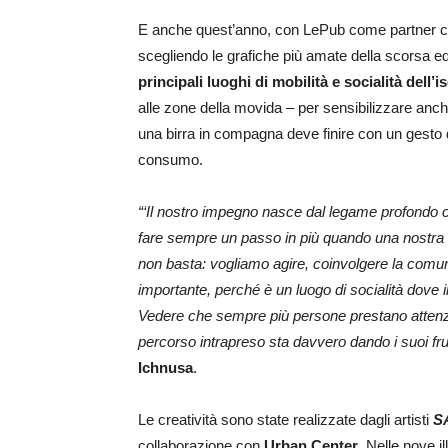
E anche quest’anno, con LePub come partner creativ
scegliendo le grafiche più amate della scorsa e
principali luoghi di mobilità e socialità dell’i
alle zone della movida – per sensibilizzare anche 
una birra in compagna deve finire con un gesto 
consumo.
“‘Il nostro impegno nasce dal legame profondo 
fare sempre un passo in più quando una nostra 
non basta: vogliamo agire, coinvolgere la comuni
importante, perché è un luogo di socialità dove
Vedere che sempre più persone prestano attenzio
percorso intrapreso sta davvero dando i suoi frut
Ichnusa
.
Le creatività sono state realizzate dagli artisti
S
collaborazione con
Urban
Center
. Nelle nove i