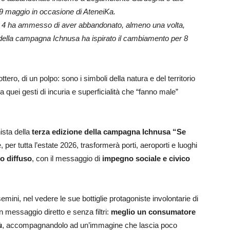
l 29 maggio in occasione di AteneiKa.
su 4 ha ammesso di aver abbandonato, almeno una volta,
o della campagna Ichnusa ha ispirato il cambiamento per 8
tero, di un polpo: sono i simboli della natura e del territorio
a quei gesti di incuria e superficialità che “fanno male”
ista della
terza edizione della campagna Ichnusa “Se
 per tutta l’estate 2026, trasformerà porti, aeroporti e luoghi
o diffuso
, con il messaggio di
impegno sociale e civico
ssemini, nel vedere le sue bottiglie protagoniste involontarie di
un messaggio diretto e senza filtri:
meglio un consumatore
ù
, accompagnandolo ad un’immagine che lascia poco