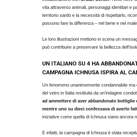
vita attraverso animali, personaggi identitari e p
territorio sardo e la necessità di rispettarlo, r
possono fare la differenza – nel bene e nel male
Le loro illustrazioni mettono in scena un messa
può contribuire a preservare la bellezza dell’isol
UN ITALIANO SU 4 HA ABBANDONATO
CAMPAGNA ICHNUSA ISPIRA AL C
Un fenomeno unanimemente condannabile ma che c
del vetro in Italia restituita da un’indagine cond
ad ammettere di aver abbandonato bottiglie d
mentre uno su dieci confessava di averlo fat
iniziative come quella di Ichnusa siano ancora 
E infatti, la campagna di Ichnusa è stata recep