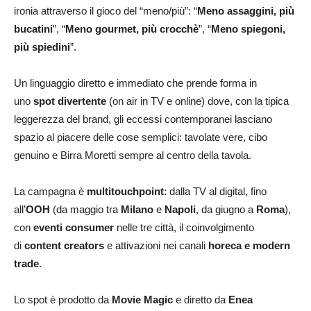
ironia attraverso il gioco del “meno/più”: “
Meno assaggini, più
bucatini
”, “
Meno gourmet, più crocchè
”, “
Meno spiegoni,
più spiedini
”.
Un linguaggio diretto e immediato che prende forma in
uno
spot divertente
(on air in TV e online) dove, con la tipica
leggerezza del brand, gli eccessi contemporanei lasciano
spazio al piacere delle cose semplici: tavolate vere, cibo
genuino e Birra Moretti sempre al centro della tavola.
La campagna è
multitouchpoint
: dalla TV al digital, fino
all’
OOH
(da maggio tra
Milano
e
Napoli
, da giugno a
Roma
),
con
eventi consumer
nelle tre città, il coinvolgimento
di
content creators
e attivazioni nei canali
horeca e modern
trade
.
Lo spot è prodotto da
Movie Magic
e diretto da
Enea