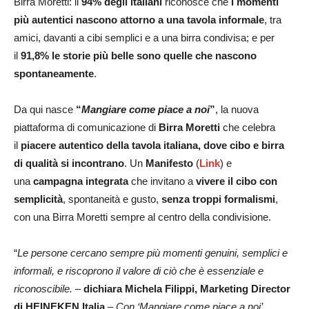
Birra Moretti: il
94% degli italiani
riconosce che
i momenti
più autentici nascono attorno a una tavola informale
, tra
amici, davanti a cibi semplici e a una birra condivisa; e per
il
91,8%
le storie più belle sono quelle che nascono
spontaneamente
.
Da qui nasce
“
Mangiare come piace a noi
”
, la nuova
piattaforma di comunicazione di
Birra Moretti
che celebra
il
piacere autentico della tavola italiana, dove cibo e birra
di qualità si incontrano
. Un
Manifesto
(
Link
) e
una
campagna integrata
che invitano a
vivere il cibo con
semplicità
, spontaneità e gusto,
senza troppi formalismi
,
con una Birra Moretti sempre al centro della condivisione.
“
Le persone cercano sempre più momenti genuini, semplici e
informali, e riscoprono il valore di ciò che è essenziale e
riconoscibile.
–
dichiara Michela Filippi, Marketing Director
di HEINEKEN Italia
–
Con ‘Mangiare come piace a noi’