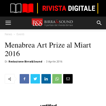
News
Eventi
Menabrea Art Prize al Miart
2016
Di
Redazione Birra&Sound
-
3 Aprile 2016