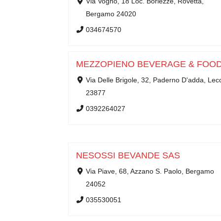
Via Vogno, 18 Loc. Borlezze, Rovetta,
Bergamo 24020
034674570
MEZZOPIENO BEVERAGE & FOO
Via Delle Brigole, 32, Paderno D'adda, Lec
23877
0392264027
NESOSSI BEVANDE SAS
Via Piave, 68, Azzano S. Paolo, Bergamo
24052
035530051