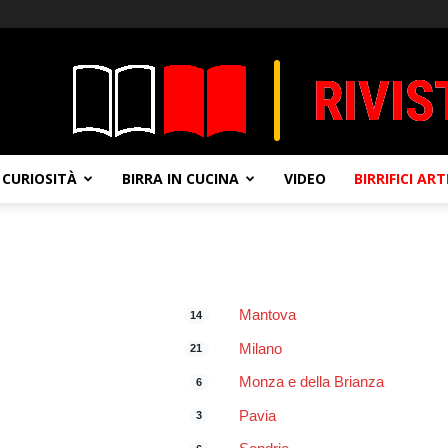
CURIOSITÀ
BIRRA IN CUCINA
VIDEO
BIRRIFICI AR
Mantova
14
Milano
21
Monza e della Brianza
6
Pavia
3