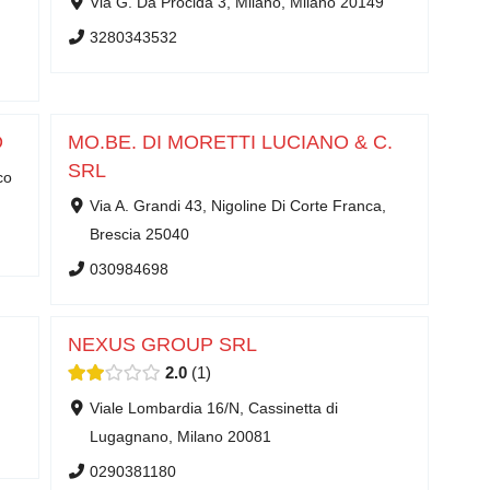
Via G. Da Procida 3, Milano, Milano 20149
3280343532
D
MO.BE. DI MORETTI LUCIANO & C.
SRL
co
Via A. Grandi 43, Nigoline Di Corte Franca,
Brescia 25040
030984698
NEXUS GROUP SRL
2.0
1
Viale Lombardia 16/N, Cassinetta di
Lugagnano, Milano 20081
0290381180