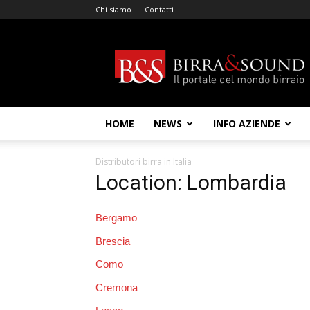
Chi siamo
Contatti
Birra
&
Sound
HOME
NEWS
INFO AZIENDE
Distributori birra in Italia
Location: Lombardia
Bergamo
Brescia
Como
Cremona