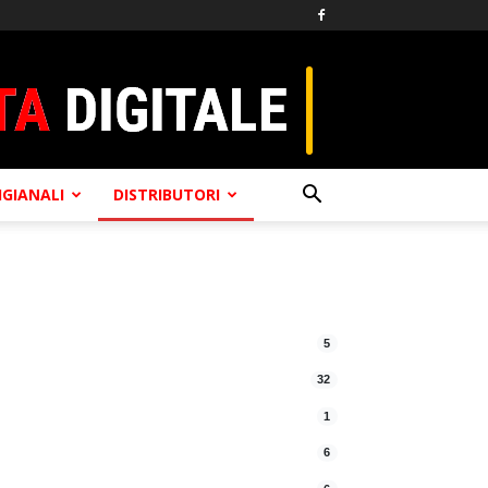
TIGIANALI
DISTRIBUTORI
5
32
1
6