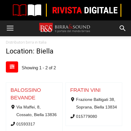
Distributori birra in Italia
Location: Biella
Showing 1 - 2 of 2
BALOSSINO
FRATIN VINI
BEVANDE
Frazione Baltigati 38,
Via Maffei, 8,
Soprana, Biella 13834
Cossato, Biella 13836
015779080
01593317