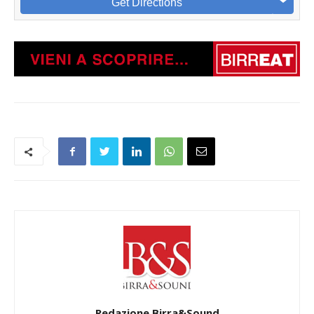
Get Directions
Redazione Birra&Sound