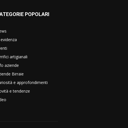
ATEGORIE POPOLARI
ews
 evidenza
enti
rrifici artigianali
fo aziende
iende Birraie
riosità e approfondimenti
vità e tendenze
ideo