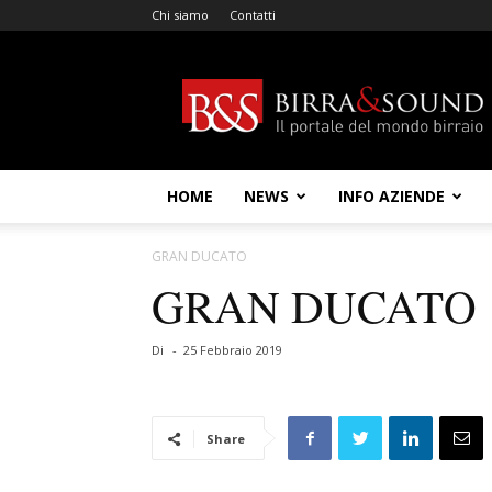
Chi siamo
Contatti
Birra
&
Sound
HOME
NEWS
INFO AZIENDE
GRAN DUCATO
GRAN DUCATO
Di
-
25 Febbraio 2019
Share