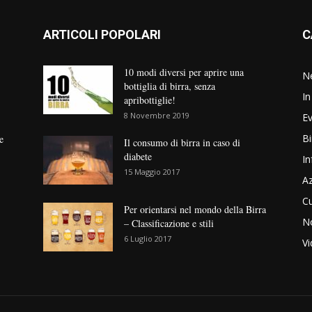
ARTICOLI POPOLARI
C
10 modi diversi per aprire una
N
bottiglia di birra, senza
In
apribottiglie!
8 Novembre 2019
Ev
Bi
e
Il consumo di birra in caso di
diabete
In
15 Maggio 2017
Az
Cu
Per orientarsi nel mondo della Birra
No
– Classificazione e stili
6 Luglio 2017
V