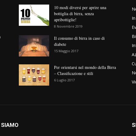
10 modi diversi per aprire una
N
bottiglia di birra, senza
In
apribottiglie!
8 Novembre 2019
Ev
Bi
n
Il consumo di birra in caso di
diabete
In
15 Maggio 2017
Az
Cu
Per orientarsi nel mondo della Birra
No
– Classificazione e stili
6 Luglio 2017
V
 SIAMO
S