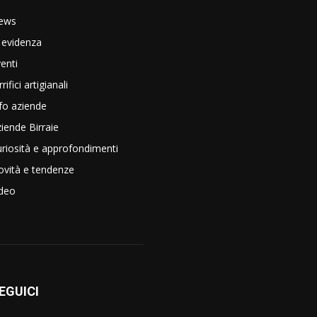
ews
 evidenza
enti
rrifici artigianali
fo aziende
iende Birraie
riosità e approfondimenti
vità e tendenze
ideo
EGUICI