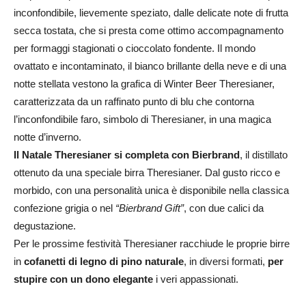
inconfondibile, lievemente speziato, dalle delicate note di frutta
secca tostata, che si presta come ottimo accompagnamento
per formaggi stagionati o cioccolato fondente. Il mondo
ovattato e incontaminato, il bianco brillante della neve e di una
notte stellata vestono la grafica di Winter Beer Theresianer,
caratterizzata da un raffinato punto di blu che contorna
l’inconfondibile faro, simbolo di Theresianer, in una magica
notte d’inverno.
Il Natale Theresianer si completa con Bierbrand
, il distillato
ottenuto da una speciale birra Theresianer. Dal gusto ricco e
morbido, con una personalità unica è disponibile nella classica
confezione grigia o nel
“Bierbrand Gift”
, con due calici da
degustazione.
Per le prossime festività Theresianer racchiude le proprie birre
in
cofanetti di legno di pino naturale
, in diversi formati,
per
stupire con un dono elegante
i veri appassionati.