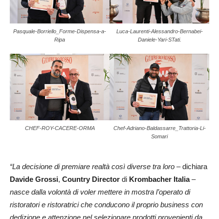
Pasquale-Borriello_Forme-Dispensa-a-
Luca-Laurenti-Alessandro-Bernabei-
Ripa
Daniele-Yari-STati.
CHEF-ROY-CACERE-ORMA
Chef-Adriano-Baldassarre_Trattoria-Li-
Somari
“La decisione di premiare realtà così diverse tra loro
– dichiara
Davide Grossi
,
Country Director
di
Krombacher Italia
–
nasce dalla volontà di voler mettere in mostra l’operato di
ristoratori e ristoratrici che conducono il proprio business con
dedizione e attenzione nel selezionare prodotti provenienti da