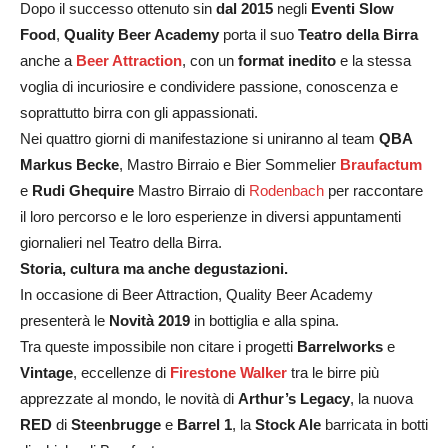
Dopo il successo ottenuto sin
dal 2015
negli
Eventi Slow
Food
,
Quality Beer Academy
porta il suo
Teatro
della Birra
anche a
Beer Attraction
, con un
format inedito
e la stessa
voglia di incuriosire e condividere passione, conoscenza e
soprattutto birra con gli appassionati.
Nei quattro giorni di manifestazione si uniranno al team
QBA
Markus Becke
, Mastro Birraio e Bier Sommelier
Braufactum
e
Rudi Ghequire
Mastro Birraio di
Rodenbach
per raccontare
il loro percorso e le loro esperienze in diversi appuntamenti
giornalieri nel Teatro della Birra.
Storia, cultura ma anche degustazioni.
In occasione di Beer Attraction, Quality Beer Academy
presenterà le
Novità 2019
in bottiglia e alla spina.
Tra queste impossibile non citare i progetti
Barrelworks
e
Vintage
, eccellenze di
Firestone Walker
tra le birre più
apprezzate al mondo, le novità di
Arthur’s Legacy
, la nuova
RED
di
Steenbrugge
e
Barrel 1
, la
Stock Ale
barricata in botti