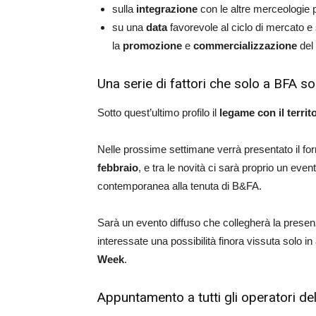
sulla
integrazione
con le altre merceologie pr
su una
data
favorevole al ciclo di mercato e
la
promozione
e
commercializzazione
del 
Una serie di fattori che solo a BFA s
Sotto quest’ultimo profilo il
legame con il territ
Nelle prossime settimane verrà presentato il fo
febbraio
, e tra le novità ci sarà proprio un event
contemporanea alla tenuta di B&FA.
Sarà un evento diffuso che collegherà la presenza
interessate una possibilità finora vissuta solo in al
Week
.
Appuntamento a tutti gli operatori de