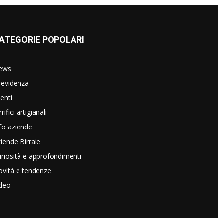
ATEGORIE POPOLARI
ews
 evidenza
enti
rrifici artigianali
fo aziende
iende Birraie
riosità e approfondimenti
vità e tendenze
ideo