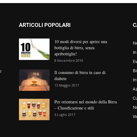
ARTICOLI POPOLARI
C
10 modi diversi per aprire una
N
bottiglia di birra, senza
In
apribottiglie!
8 Novembre 2019
Ev
Bi
e
Il consumo di birra in caso di
diabete
In
15 Maggio 2017
Az
Cu
Per orientarsi nel mondo della Birra
No
– Classificazione e stili
6 Luglio 2017
V