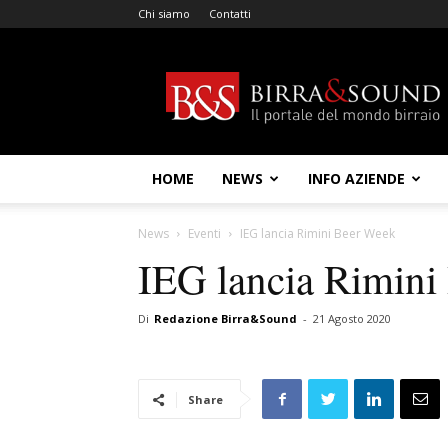
Chi siamo
Contatti
Birra
&
Sound
HOME
NEWS
INFO AZIENDE
News
Eventi
IEG lancia Rimini Beer Week
IEG lancia Rimini
Di
Redazione Birra&Sound
-
21 Agosto 2020
Share