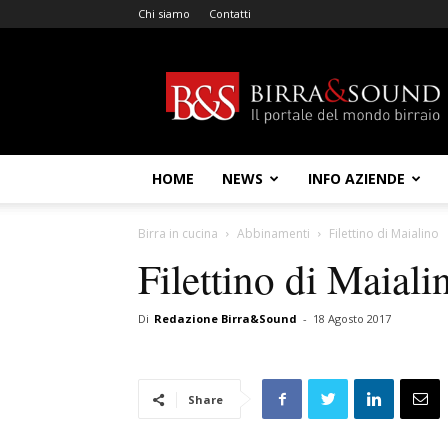
Chi siamo
Contatti
Birra
&
Sound
HOME
NEWS
INFO AZIENDE
Birra in cucina
Abbinamenti
Filettino di Maialino
Filettino di Maiali
Di
Redazione Birra&Sound
-
18 Agosto 2017
Share