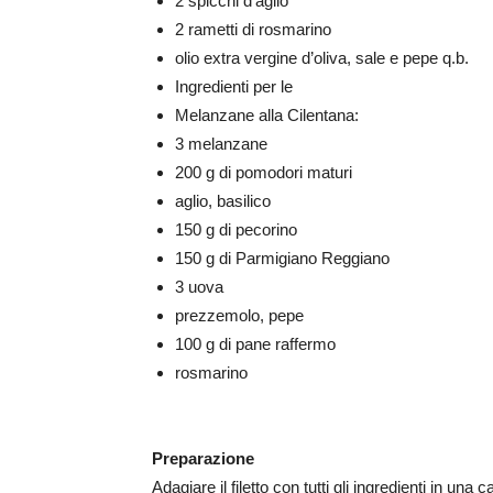
2 spicchi d’aglio
2 rametti di rosmarino
olio extra vergine d’oliva, sale e pepe q.b.
Ingredienti per le
Melanzane alla Cilentana:
3 melanzane
200 g di pomodori maturi
aglio, basilico
150 g di pecorino
150 g di Parmigiano Reggiano
3 uova
prezzemolo, pepe
100 g di pane raffermo
rosmarino
Preparazione
Adagiare il filetto con tutti gli ingredienti in una