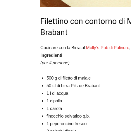
Filettino con contorno di 
Brabant
Cucinare con la Birra al
Molly’s Pub di Palinuro
Ingredienti
(per 4 persone)
500 g di filetto di maiale
50 cl di birra Pils de Brabant
1 l di acqua
1 cipolla
1 carota
finocchio selvatico q.b.
1 peperoncino fresco