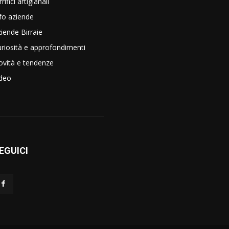
rrifici artigianali
fo aziende
iende Birraie
riosità e approfondimenti
vità e tendenze
ideo
EGUICI