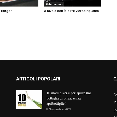
i
Abbinamenti
 Burger
A tavola con le birre Zerocinquanta
ARTICOLI POPOLARI
C
10 modi diversi per aprire una
N
bottiglia di birra, senza
In
apribottiglie!
8 Novembre 2019
Ev