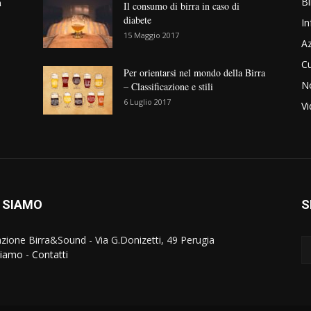
Bi
n
Il consumo di birra in caso di
diabete
In
15 Maggio 2017
Az
Cu
Per orientarsi nel mondo della Birra
No
– Classificazione e stili
6 Luglio 2017
V
 SIAMO
S
zione Birra&Sound - Via G.Donizetti, 49 Perugia
siamo
-
Contatti