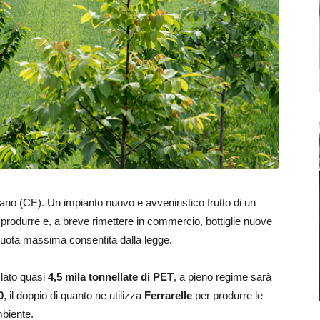
no (CE). Un impianto nuovo e avveniristico frutto di un
 produrre e, a breve rimettere in commercio, bottiglie nuove
 quota massima consentita dalla legge.
clato quasi
4,5 mila tonnellate di PET
, a pieno regime sarà
0
, il doppio di quanto ne utilizza
Ferrarelle
per produrre le
mbiente.