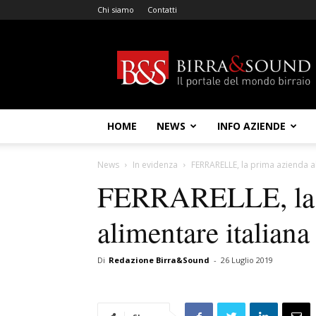
Chi siamo
Contatti
Birra
&
Sound
HOME
NEWS
INFO AZIENDE
News
In evidenza
FERRARELLE, la prima azienda a
FERRARELLE, la 
alimentare italian
Di
Redazione Birra&Sound
-
26 Luglio 2019