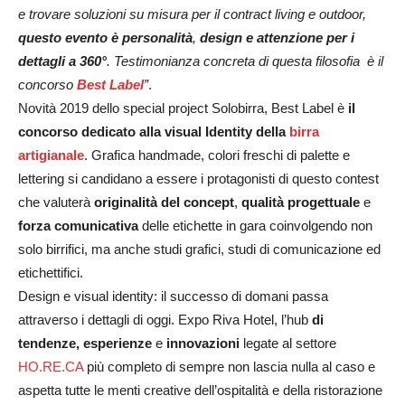
e trovare soluzioni su misura per il contract living e outdoor,
questo evento è personalità
,
design e attenzione per i
dettagli a 360°
. Testimonianza concreta di questa filosofia è il
concorso
Best Label
”
.
Novità 2019 dello special project Solobirra, Best Label è
il
concorso dedicato alla visual Identity della
birra
artigianale
. Grafica handmade, colori freschi di palette e
lettering si candidano a essere i protagonisti di questo contest
che valuterà
originalità del concept
,
qualità progettuale
e
forza comunicativa
delle etichette in gara coinvolgendo non
solo birrifici, ma anche studi grafici, studi di comunicazione ed
etichettifici.
Design e visual identity: il successo di domani passa
attraverso i dettagli di oggi. Expo Riva Hotel, l’hub
di
tendenze, esperienze
e
innovazioni
legate al settore
HO.RE.CA
più completo di sempre non lascia nulla al caso e
aspetta tutte le menti creative dell’ospitalità e della ristorazione