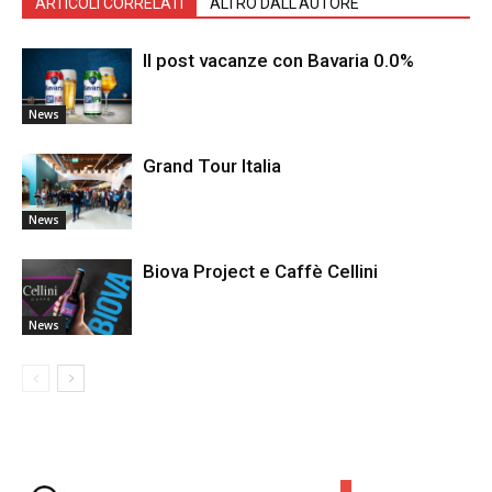
ARTICOLI CORRELATI
ALTRO DALL'AUTORE
Il post vacanze con Bavaria 0.0%
News
Grand Tour Italia
News
Biova Project e Caffè Cellini
News