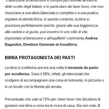
“
L’attenzione al benessere è sempre più centrale all’interno
delle scelte degli italiani, e in particolare dei beer lover, che non
rinunciano a una dieta bilanciata e completa e a una pratica
regolare di attività fisica. In questo contesto, la birra si
posiziona perfettamente poiché, grazie alla sua leggerezza,
alla varietà e al gusto, può inserirsi in uno stile di vita
improntato al benessere e all’equilibrio
” commenta
Andrea
Bagnolini, Direttore Generale di AssoBirra
.
BIRRA PROTAGONISTA DEI PASTI
La birra si conferma ancora una volta la
bevanda da pasto
per eccellenza
. Sono il 58%, infatti, gli intervistati che
scelgono di accompagnare una cena al ristorante, in pizzeria o
in un locale con la bionda più amata.
Percentuale che sale al 72% per i
beer lover
che decidono di
gustarsi una birra a cena tra le mura di casa. Ma non solo,
il