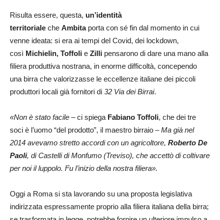
Risulta essere, questa,
un’identità
territoriale
che
Ambita
porta con sé fin dal momento in cui
venne ideata: si era ai tempi del Covid, dei lockdown,
così
Michielin, Toffoli
e
Zilli
pensarono di dare una mano alla
filiera produttiva nostrana, in enorme difficoltà, concependo
una birra che valorizzasse le eccellenze italiane dei piccoli
produttori locali già fornitori di
32 Via dei Birrai
.
«Non è stato facile
– ci spiega
Fabiano Toffoli
, che dei tre
soci è l’uomo “del prodotto”, il maestro birraio –
Ma già nel
2014 avevamo stretto accordi con un agricoltore,
Roberto De
Paoli
, di Castelli di Monfumo (Treviso), che accettò di coltivare
per noi il luppolo. Fu l’inizio della nostra filiera».
Oggi a Roma si sta lavorando su una proposta legislativa
indirizzata espressamente proprio alla filiera italiana della birra;
se trasformata in legge, potrebbe fornire un ulteriore impulso a