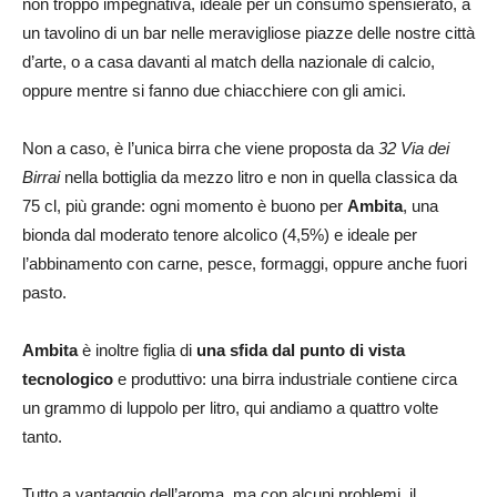
non troppo impegnativa, ideale per un consumo spensierato, a
un tavolino di un bar nelle meravigliose piazze delle nostre città
d’arte, o a casa davanti al match della nazionale di calcio,
oppure mentre si fanno due chiacchiere con gli amici.
Non a caso, è l’unica birra che viene proposta da
32 Via dei
Birrai
nella bottiglia da mezzo litro e non in quella classica da
75 cl, più grande: ogni momento è buono per
Ambita
, una
bionda dal moderato tenore alcolico (4,5%) e ideale per
l’abbinamento con carne, pesce, formaggi, oppure anche fuori
pasto.
Ambita
è inoltre figlia di
una sfida dal punto di vista
tecnologico
e produttivo: una birra industriale contiene circa
un grammo di luppolo per litro, qui andiamo a quattro volte
tanto.
Tutto a vantaggio dell’aroma, ma con alcuni problemi, il