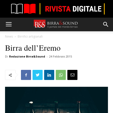
News
Birrifici artigianali
Birra dell’Eremo
Di
Redazione Birra&Sound
-
24 Febbraio 2015