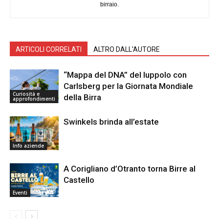
birraio.
ARTICOLI CORRELATI
ALTRO DALL'AUTORE
“Mappa del DNA” del luppolo con
Carlsberg per la Giornata Mondiale
Curiosità e
della Birra
approfondimenti
Swinkels brinda all’estate
Info aziende
A Corigliano d’Otranto torna Birre al
Castello
Eventi