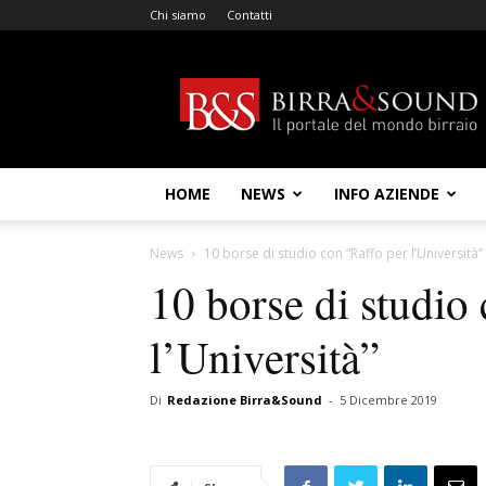
Chi siamo
Contatti
Birra
&
Sound
HOME
NEWS
INFO AZIENDE
News
10 borse di studio con “Raffo per l’Università”
10 borse di studio
l’Università”
Di
Redazione Birra&Sound
-
5 Dicembre 2019