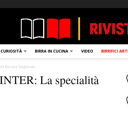
CURIOSITÀ
BIRRA IN CUCINA
VIDEO
BIRRIFICI AR
tà Birraria Stagionale
ER: La specialità
e