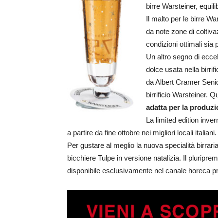
birre Warsteiner, equi
Il malto per le birre W
da note zone di coltiv
condizioni ottimali sia 
Un altro segno di eccel
dolce usata nella birri
da Albert Cramer Senio
birrificio Warsteiner.
adatta per la produzi
La limited edition inver
a partire da fine ottobre nei migliori locali italiani.
Per gustare al meglio la nuova specialità birraria
bicchiere Tulpe in versione natalizia. Il pluripre
disponibile esclusivamente nel canale horeca press