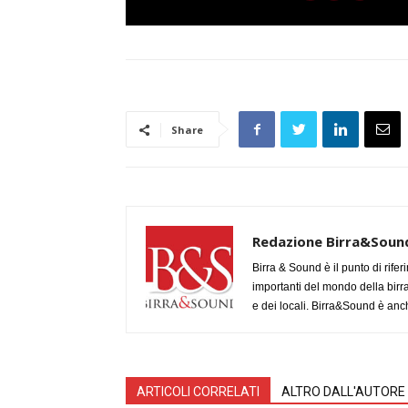
Share
Redazione Birra&Soun
Birra & Sound è il punto di rifer
importanti del mondo della birra, 
e dei locali. Birra&Sound è anch
ARTICOLI CORRELATI
ALTRO DALL'AUTORE