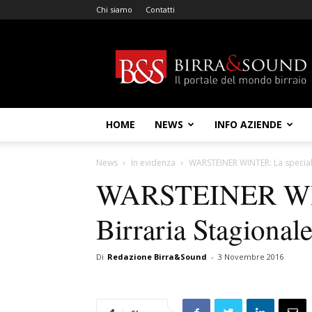
Chi siamo
Contatti
Birra
&
Sound
HOME
NEWS
INFO AZIENDE
News
In evidenza
WARSTEINER WINTER: La speciali
WARSTEINER WINT
Birraria Stagional
Di
Redazione Birra&Sound
-
3 Novembre 2016