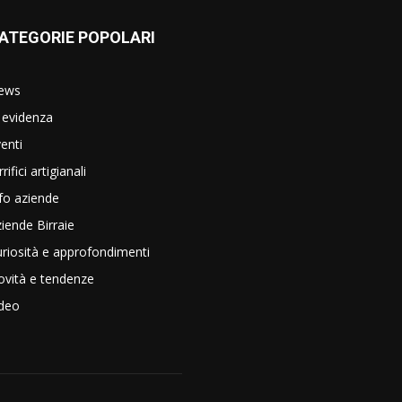
ATEGORIE POPOLARI
ews
 evidenza
enti
rrifici artigianali
fo aziende
iende Birraie
riosità e approfondimenti
vità e tendenze
ideo