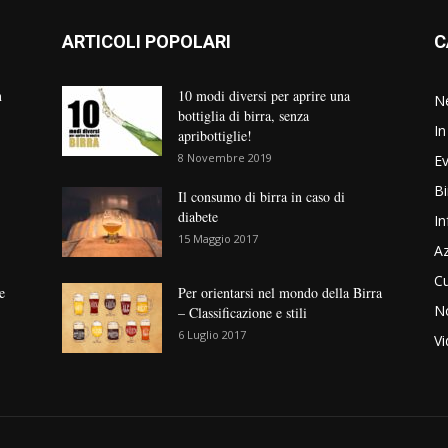
ARTICOLI POPOLARI
C
n
10 modi diversi per aprire una
N
bottiglia di birra, senza
In
apribottiglie!
8 Novembre 2019
Ev
Bi
Il consumo di birra in caso di
diabete
In
15 Maggio 2017
Az
Cu
e
Per orientarsi nel mondo della Birra
No
– Classificazione e stili
6 Luglio 2017
V