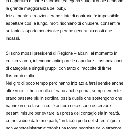
la riapertura di bar e ristoranti (categoria sotto al quale ricadono
la grande maggioranza dei pub).
Inizialmente le reazioni erano state di contrarietà: impossibile
aspettare così a lungo, molti rischiano di chiudere, consentire
soltanto l’asporto non risolve perché genera più costi che
incassi.
Si sono mossi presidenti di Regione – alcuni, al momento in
cui scriviamo, intendono anticipare le riaperture -, associazioni
di categoria e singoli gruppi, con tanto di raccolte di firme,
flashmob e affini.
Nel giro di poco tempo però hanno iniziato a farsi sentire anche
altre voci – che in realtà c’erano anche prima, semplicemente
erano passate più in sordina: ossia quelle che sostengono che
riaprire in una fase in cui è ancora necessario osservare
pesanti misure per evitare la ripresa del contagio sia in realtà,
come si dice dalle mie parti, “un tacòn pedo del sbrech” (per i
non venetosinistrapiavofoni: una toppa peggiore dello strappo).