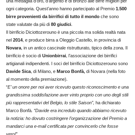
una medaglia d’oro, d’argento e di bronzo alle birre migliori per
ogni categoria. Quest’anno hanno partecipato al Premio
1.500
birre provenienti da birrifici di tutto il mondo
che sono
state valutate da più di
80 giudici
.
Il birrificio Diciottozerouno è una piccola ma solida realtà nata
nel
2014
, e produce birra a Oleggio Castello, in provincia di
Novara
, in un antico cascinale ristrutturato, tipico della zona. Il
birrificio è socio di
Unionbirrai
, l’associazione dei birrifici
artigianali indipendenti. I soci del birrificio Diciottozerouno sono
Davide Sica
, di Milano, e
Marco Bonfà,
di Novara (nella foto
al momento della premiazione).
“
E’ un onore per noi aver ricevuto questo riconoscimento e una
grandissima soddisfazione aver vinto proprio con uno degli stili
più rappresentativi del Belgio, lo stile Saison”,
ha dichiarato
Marco Bonfà
. “Davide era incredulo quando abbiamo ricevuto
la notizia: ho dovuto costringere l’organizzazione del Premio a
mandarci una e-mail certificata per convincerlo che fosse
vero!
”.