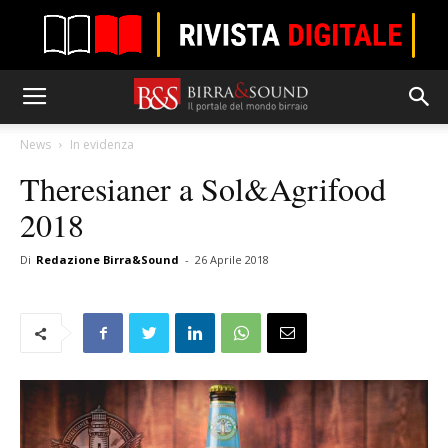
News
In evidenza
Theresianer a Sol&Agrifood
2018
Di
Redazione Birra&Sound
-
26 Aprile 2018