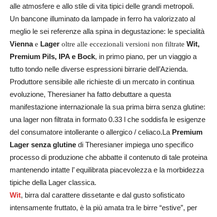
alle atmosfere e allo stile di vita tipici delle grandi metropoli.
Un bancone illuminato da lampade in ferro ha valorizzato al
meglio le sei referenze alla spina in degustazione: le specialità
Vienna
Lager
Wit,
e
oltre alle eccezionali versioni non filtrate
Premium Pils, IPA e Bock
, in primo piano, per un viaggio a
tutto tondo nelle diverse espressioni birrarie dell’Azienda.
Produttore sensibile alle richieste di un mercato in continua
evoluzione, Theresianer ha fatto debuttare a questa
manifestazione internazionale la sua prima birra senza glutine:
una lager non filtrata in formato 0.33 l che soddisfa le esigenze
del consumatore intollerante o allergico / celiaco.La
Premium
Lager senza glutine
di Theresianer impiega uno specifico
processo di produzione che abbatte il contenuto di tale proteina
mantenendo intatte l’ equilibrata piacevolezza e la morbidezza
tipiche della Lager classica.
Wit
, birra dal carattere dissetante e dal gusto sofisticato
intensamente fruttato, è la più amata tra le birre “estive”, per