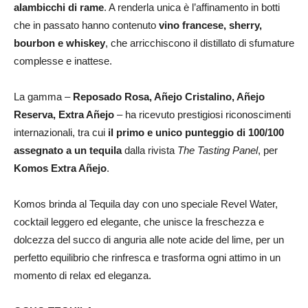
alambicchi di rame
. A renderla unica è l’affinamento in botti
che in passato hanno contenuto
vino francese, sherry,
bourbon e whiskey
, che arricchiscono il distillato di sfumature
complesse e inattese.
La gamma –
Reposado Rosa, Añejo Cristalino, Añejo
Reserva, Extra Añejo
– ha ricevuto prestigiosi riconoscimenti
internazionali, tra cui
il primo e unico punteggio di 100/100
assegnato a un tequila
dalla rivista
The Tasting Panel
, per
Komos Extra Añejo
.
Komos brinda al Tequila day con uno speciale Revel Water,
cocktail leggero ed elegante, che unisce la freschezza e
dolcezza del succo di anguria alle note acide del lime, per un
perfetto equilibrio che rinfresca e trasforma ogni attimo in un
momento di relax ed eleganza.