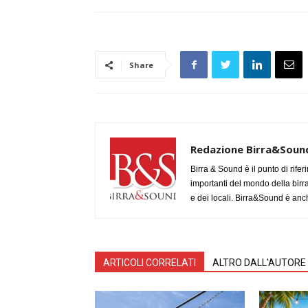
Share
Redazione Birra&Soun
Birra & Sound è il punto di rifer
importanti del mondo della birra, 
e dei locali. Birra&Sound è anch
ARTICOLI CORRELATI
ALTRO DALL'AUTORE