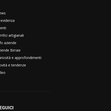
ews
 evidenza
enti
rrifici artigianali
fo aziende
iende Birraie
riosità e approfondimenti
vità e tendenze
ideo
EGUICI