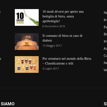
n
10 modi diversi per aprire una
N
bottiglia di birra, senza
In
apribottiglie!
8 Novembre 2019
Ev
Bi
Il consumo di birra in caso di
diabete
In
15 Maggio 2017
Az
Cu
e
Per orientarsi nel mondo della Birra
No
– Classificazione e stili
6 Luglio 2017
V
 SIAMO
S