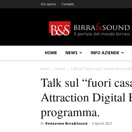
Chi siamo
Contatti
Birra
&
Sound
HOME
NEWS
INFO AZIENDE
News
Eventi
Talk sul “fuori casa” al Beer&Food At
Talk sul “fuori ca
Attraction Digital 
programma.
Di
Redazione Birra&Sound
-
9 Aprile 2021