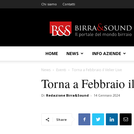
Chi siamo
Contatti
Birra
&
Sound
HOME
NEWS
INFO AZIENDE
News
Eventi
Torna a Febbraio il Velier Live
Torna a Febbraio il
Di
Redazione Birra&Sound
-
14 Gennaio 2024
Share