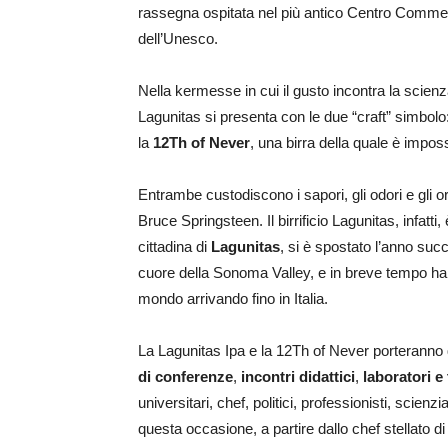
rassegna ospitata nel più antico Centro Commer
dell’Unesco.
Nella kermesse in cui il gusto incontra la scien
Lagunitas si presenta con le due “craft” simbolo
la
12Th of Never
, una birra della quale è imposs
Entrambe custodiscono i sapori, gli odori e gli 
Bruce Springsteen. Il birrificio Lagunitas, infatti, 
cittadina di
Lagunitas
, si è spostato l’anno su
cuore della Sonoma Valley, e in breve tempo ha con
mondo arrivando fino in Italia.
La Lagunitas Ipa e la 12Th of Never porteranno q
di conferenze
,
incontri didattici
,
laboratori e 
universitari, chef, politici, professionisti, scienzia
questa occasione, a partire dallo chef stellato di