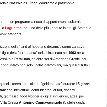
ciale Naturale d’Europa, candidato a patrimonio
za, con un programma ricco di appuntamenti culturali,
: la
Lagunitas Ipa,
una delle più vendute in tutti gli States, e
ibile stancarsi.
orizzonti della “land of hope and dreams”, come cantava
è figlio della “terra santa” della birra: nato nel
1993
nella
ccessivo a
Petaluma
, celebre set di American Graffiti, nel
quistato non solo i palati californiani, ma quelli di tutto il
uindi il tocco speciale del “golden state” durante i
5 giorni
talk
con intellettuali, comunicatori, autori, docenti
ti, giornalisti, food blogger e digital influencer, attesi per
 Villa Crespi
Antonino Cannavacciuolo
(5 stelle guida