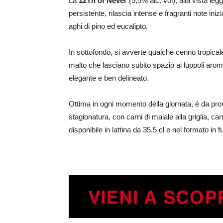
La
12Th of Never
(5,5% alc. vol), alla vista l
persistente, rilascia intense e fragranti note in
aghi di pino ed eucalipto.
In sottofondo, si avverte qualche cenno tropica
malto che lasciano subito spazio ai luppoli arom
elegante e ben delineato.
Ottima in ogni momento della giornata, è da prov
stagionatura, con carni di maiale alla griglia, ca
disponibile in lattina da 35,5 cl e nel formato in fu