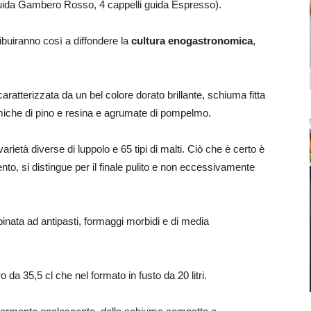
e guida Gambero Rosso, 4 cappelli guida Espresso).
ibuiranno così a diffondere la
cultura enogastronomica
,
caratterizzata da un bel colore dorato brillante, schiuma fitta
miche di pino e resina e agrumate di pompelmo.
rietà diverse di luppolo e 65 tipi di malti. Ciò che è certo è
nto, si distingue per il finale pulito e non eccessivamente
binata ad antipasti, formaggi morbidi e di media
ro da 35,5 cl che nel formato in fusto da 20 litri.