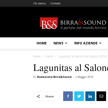
Chi siamo
Contatti
Birra
&
Sound
HOME
NEWS
INFO AZIENDE
News
Eventi
Lagunitas al Salone dei Sapori 2019!
Lagunitas al Salon
Di
Redazione Birra&Sound
-
2 Maggio 2019
Share