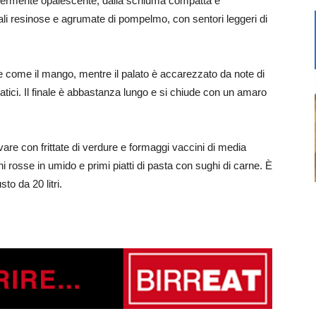
eggermente opalescente, dalla schiuma compatta e
iziali resinose e agrumate di pompelmo, con sentori leggeri di
le come il mango, mentre il palato è accarezzato da note di
atici. Il finale è abbastanza lungo e si chiude con un amaro
are con frittate di verdure e formaggi vaccini di media
rni rosse in umido e primi piatti di pasta con sughi di carne. È
sto da 20 litri.