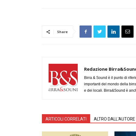
Share
Redazione Birra&Soun
Birra & Sound è il punto di rifer
importanti del mondo della birra, 
e dei locali. Birra&Sound è anch
ARTICOLI CORRELATI
ALTRO DALL'AUTORE