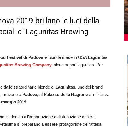
ova 2019 brillano le luci della
peciali di Lagunitas Brewing
ood Festival di Padova
le bionde made in USA
Lagunitas
gunitas Brewing Company
salone sapori lagunitas. Per
te dalle straordinarie bionde di
Lagunitas
, uno dei brand
o, arrivano a
Padova
, al
Palazzo della Ragione
e in Piazza
12 maggio 2019
.
nni si dedica all’importazione e distribuzione di birre
i Petaluma si preparano a essere protagoniste dell’attesa