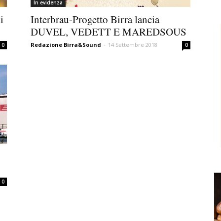
In evidenza
i
Interbrau-Progetto Birra lancia
DUVEL, VEDETT E MAREDSOUS
Redazione Birra&Sound
-
14 Settembre 2018
0
0
0