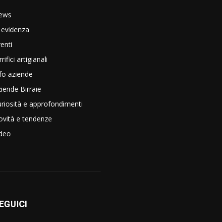
ews
 evidenza
enti
rrifici artigianali
fo aziende
iende Birraie
riosità e approfondimenti
vità e tendenze
ideo
EGUICI