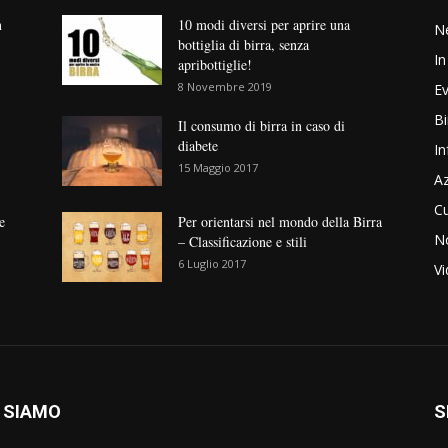
n
10 modi diversi per aprire una
N
bottiglia di birra, senza
In
apribottiglie!
8 Novembre 2019
Ev
Bi
Il consumo di birra in caso di
diabete
In
15 Maggio 2017
Az
Cu
e
Per orientarsi nel mondo della Birra
No
– Classificazione e stili
6 Luglio 2017
V
 SIAMO
S