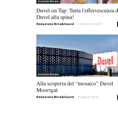
Aziende Birraie
Duvel on Tap: Tutta l'effervescenza d
Duvel alla spina!
Redazione Birra&Sound
-
2 Novembre 2018
Aziende Birraie
Alla scoperta del “mosaico” Duvel
Moortgat
Redazione Birra&Sound
-
19 Agosto 2018