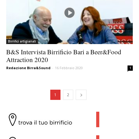
Birrifici artigianali
B&S Intervista Birrificio Bari a Beer&Food
Attraction 2020
Redazione Birra&Sound
-
16 Febbraio 2020
1
1
2