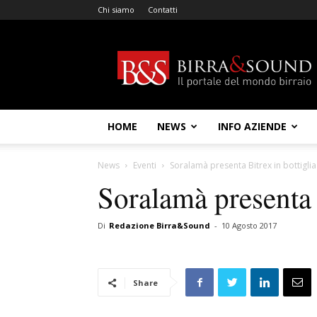
Chi siamo
Contatti
Birra
&
Sound
HOME
NEWS
INFO AZIENDE
News
Eventi
Soralamà presenta Bitrex in bottiglia
Soralamà presenta B
Di
Redazione Birra&Sound
-
10 Agosto 2017
Share