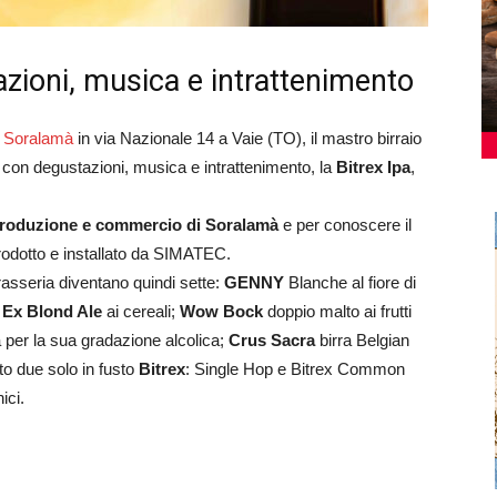
zioni, musica e intrattenimento
a Soralamà
in via Nazionale 14 a Vaie (TO), il mastro birraio
con degustazioni, musica e intrattenimento, la
Bitrex Ipa
,
 produzione e commercio di Soralamà
e per conoscere il
rodotto e installato da SIMATEC.
 brasseria diventano quindi sette:
GENNY
Blanche al fiore di
;
Ex Blond Ale
ai cereali;
Wow Bock
doppio malto ai frutti
per la sua gradazione alcolica;
Crus Sacra
birra Belgian
to due solo in fusto
Bitrex
: Single Hop e Bitrex Common
ici.