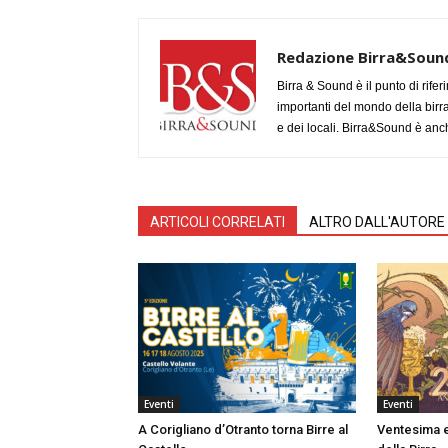
Redazione Birra&Soun
Birra & Sound è il punto di rifer
importanti del mondo della birra, 
e dei locali. Birra&Sound è anch
ARTICOLI CORRELATI
ALTRO DALL'AUTORE
Eventi
Eventi
A Corigliano d’Otranto torna Birre al
Ventesima e