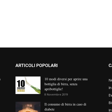
ARTICOLI POPOLARI
C
n
10 modi diversi per aprire una
N
bottiglia di birra, senza
In
apribottiglie!
8 Novembre 2019
Ev
Bi
Il consumo di birra in caso di
diabete
In