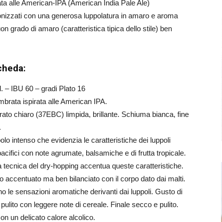
ata alle American-IPA (American India Pale Ale)
monizzati con una generosa luppolatura in amaro e aroma
on grado di amaro (caratteristica tipica dello stile) ben
cheda:
l. – IBU 60 – gradi Plato 16
mbrata ispirata alle American IPA.
ato chiaro (37EBC) limpida, brillante. Schiuma bianca, fine
.
olo intenso che evidenzia le caratteristiche dei luppoli
acifici con note agrumate, balsamiche e di frutta tropicale.
lla tecnica del dry-hopping accentua queste caratteristiche.
o accentuato ma ben bilanciato con il corpo dato dai malti.
no le sensazioni aromatiche derivanti dai luppoli. Gusto di
pulito con leggere note di cereale. Finale secco e pulito.
n un delicato calore alcolico.