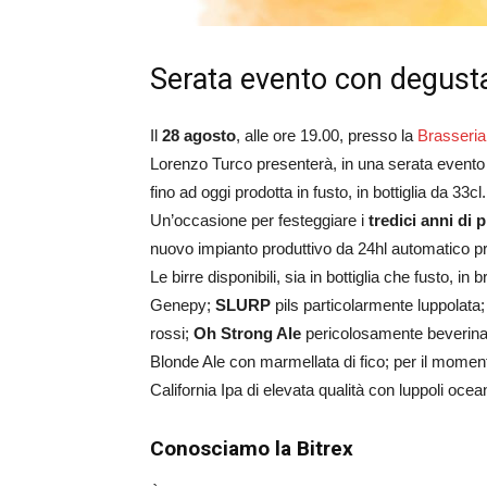
Serata evento con degusta
Il
28 agosto
, alle ore 19.00, presso la
Brasseri
Lorenzo Turco presenterà, in una serata evento 
fino ad oggi prodotta in fusto, in bottiglia da 33cl.
Un’occasione per festeggiare i
tredici anni di
nuovo impianto produttivo da 24hl automatico p
Le birre disponibili, sia in bottiglia che fusto, in
Genepy;
SLURP
pils particolarmente luppolata
rossi;
Oh Strong Ale
pericolosamente beverina 
Blonde Ale con marmellata di fico; per il momen
California Ipa di elevata qualità con luppoli ocean
Conosciamo la Bitrex