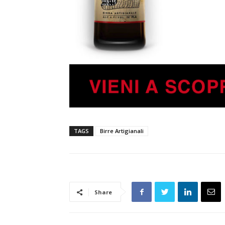
TAGS
Birre Artigianali
Share