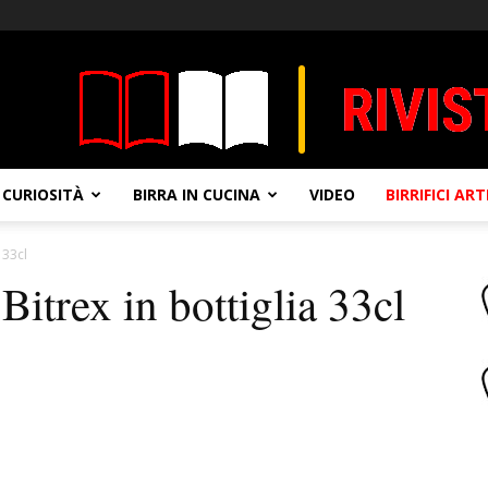
CURIOSITÀ
BIRRA IN CUCINA
VIDEO
BIRRIFICI AR
 33cl
itrex in bottiglia 33cl