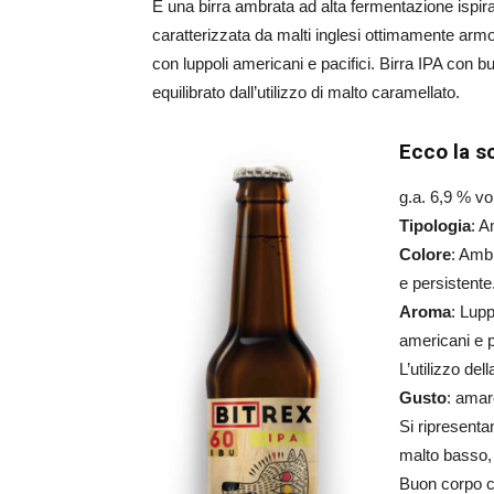
È una birra ambrata ad alta fermentazione ispir
caratterizzata da malti inglesi ottimamente ar
con luppoli americani e pacifici. Birra IPA con bu
equilibrato dall’utilizzo di malto caramellato.
Ecco la s
g.a. 6,9 % vo
Tipologia
: A
Colore
: Ambr
e persistente
Aroma
: Lupp
americani e p
L’utilizzo de
Gusto
: amar
Si ripresenta
malto basso, 
Buon corpo co