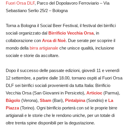
Fuori Orsa DLF
, Parco del Dopolavoro Ferroviario – Via
Sebastiano Serlio 25/2 – Bologna
Torna a Bologna il Social Beer Festival, il festival dei birrifici
sociali organizzato dal
Birrificio Vecchia Orsa
, in
collaborazione con
Arca di Noè
. Due serate per scoprire il
mondo della
birra artigianale
che unisce qualità, inclusione
sociale e storie da ascoltare.
Dopo il successo delle passate edizioni, giovedì 11 e venerdì
12 settembre, a partire dalle 18.00, tornano ospiti al Fuori Orsa
DLF sei birrifici sociali provenienti da tutta Italia: Birrificio
Vecchia Orsa (San Giovanni in Persiceto),
Articioc
(Parma),
Bàgolo
(
Verona),
Sbam
(Bari),
Pintalpina
(
Sondrio) e
La
Piazza
(Torino). Ogni birrificio porterà con sé le proprie birre
artigianali e le storie che le rendono uniche, per un totale di
oltre trenta spine disponibili per la degustazione.