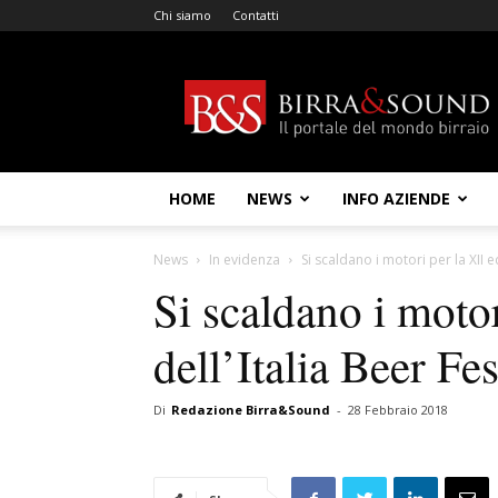
Chi siamo
Contatti
Birra
&
Sound
HOME
NEWS
INFO AZIENDE
News
In evidenza
Si scaldano i motori per la XII e
Si scaldano i motor
dell’Italia Beer Fes
Di
Redazione Birra&Sound
-
28 Febbraio 2018