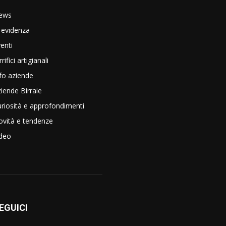
ews
 evidenza
enti
rrifici artigianali
fo aziende
iende Birraie
riosità e approfondimenti
vità e tendenze
ideo
EGUICI