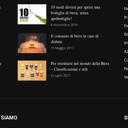
n
10 modi diversi per aprire una
N
bottiglia di birra, senza
In
apribottiglie!
8 Novembre 2019
Ev
Bi
Il consumo di birra in caso di
diabete
In
15 Maggio 2017
Az
Cu
e
Per orientarsi nel mondo della Birra
No
– Classificazione e stili
6 Luglio 2017
V
 SIAMO
S