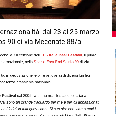
ternazionalità: dal 23 al 25 marzo
os 90 di via Mecenate 88/a
ena la XII edizione dell’
IBF- Italia Beer Festival
, il primo
e internazionale, nello
Spazio East End Studio 90
di Via
tà: in degustazione le birre artigianali di diversi birrifici
eccellenza brassicola nazionale.
r Festival
dal 2005, la prima manifestazione italiana
stival sono un grande traguardo per me e per gli appassionati
 stati fedeli in tutti questi anni. Si può dire che siamo stati i
ione dal nostro, e per noi è un onore
, dichiara Polli.
Siamo