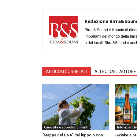
Redazione Birra&Soun
Birra & Sound è il punto di rifer
importanti del mondo della birra, 
e dei locali. Birra&Sound è anch
ARTICOLI CORRELATI
ALTRO DALL'AUTORE
Curiosità e approfondimenti
Info aziende
“Mappa del DNA” del luppolo con
Swinkels bri