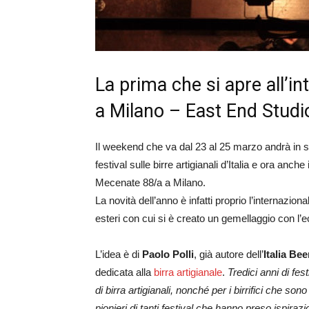
La prima che si apre all’in
a Milano – East End Studi
Il weekend che va dal 23 al 25 marzo andrà in sc
festival sulle birre artigianali d’Italia e ora anch
Mecenate 88/a a Milano.
La novità dell’anno è infatti proprio l’internazionali
esteri con cui si è creato un gemellaggio con l’
L’idea è di
Paolo Polli
, già autore dell’
Italia Bee
dedicata alla
birra artigianale
.
Tredici anni di fe
di birra artigianali, nonché per i birrifici che sono
pionieri di tanti festival che hanno preso ispiraz