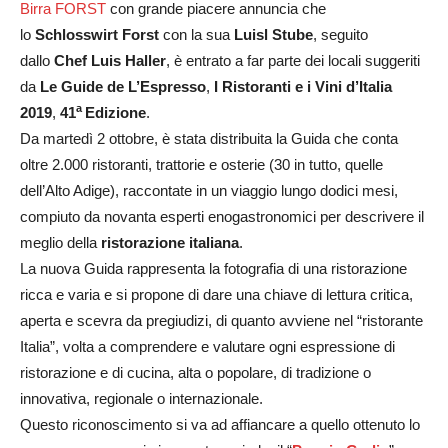
Birra FORST
con grande piacere annuncia che
lo
Schlosswirt Forst
con la sua
Luisl Stube
, seguito
dallo
Chef Luis Haller
, è entrato a far parte dei locali suggeriti
da
Le Guide de L’Espresso
,
I Ristoranti e i Vini d’Italia
a
2019
,
41
Edizione
.
Da martedì 2 ottobre, è stata distribuita la Guida che conta
oltre 2.000 ristoranti, trattorie e osterie (30 in tutto, quelle
dell’Alto Adige), raccontate in un viaggio lungo dodici mesi,
compiuto da novanta esperti enogastronomici per descrivere il
meglio della
ristorazione italiana
.
La nuova Guida rappresenta la fotografia di una ristorazione
ricca e varia e si propone di dare una chiave di lettura critica,
aperta e scevra da pregiudizi, di quanto avviene nel “ristorante
Italia”, volta a comprendere e valutare ogni espressione di
ristorazione e di cucina, alta o popolare, di tradizione o
innovativa, regionale o internazionale.
Questo riconoscimento si va ad affiancare a quello ottenuto lo