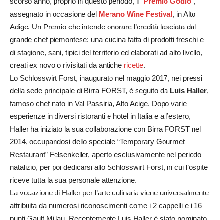
scorso anno, proprio in questo periodo, il “
Premio Godio
”,
assegnato in occasione del
Merano Wine Festival
, in Alto
Adige. Un Premio che intende onorare l’eredità lasciata dal
grande chef piemontese: una cucina fatta di prodotti freschi e
di stagione, sani, tipici del territorio ed elaborati ad alto livello,
creati ex novo o rivisitati da antiche
ricette
.
Lo Schlosswirt Forst, inaugurato nel maggio 2017, nei pressi
della sede principale di Birra FORST, è seguito da
Luis Haller
,
famoso chef nato in Val Passiria, Alto Adige. Dopo varie
esperienze in diversi ristoranti e hotel in Italia e all’estero,
Haller ha iniziato la sua collaborazione con Birra FORST nel
2014, occupandosi dello speciale “Temporary Gourmet
Restaurant” Felsenkeller, aperto esclusivamente nel periodo
natalizio, per poi dedicarsi allo Schlosswirt Forst, in cui l’ospite
riceve tutta la sua personale attenzione.
La vocazione di Haller per l’arte culinaria viene universalmente
attribuita da numerosi riconoscimenti come i 2 cappelli e i 16
punti Gault Millau. Recentemente Luis Haller è stato nominato