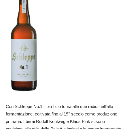
Con Schleppe No.1 il birrificio torna alle sue radici nell’alta
fermentazione, coltivata fino al 19° secolo come produzione
primaria. I birrai Rudolf Kohlweg e Klaus Pink si sono
avvicinati allo stile delle Pale Ale inglesi e lo hanno interpretato