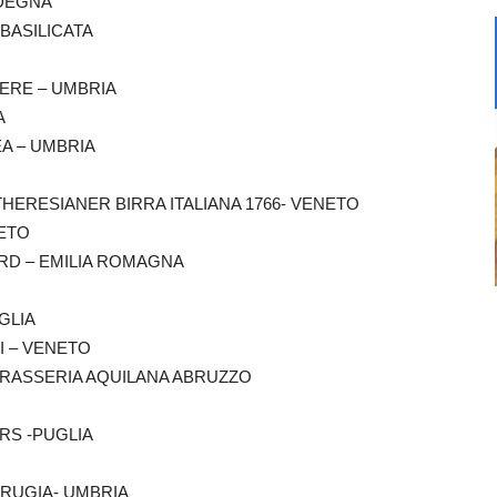
RDEGNA
 BASILICATA
EVERE – UMBRIA
A
LEA – UMBRIA
 THERESIANER BIRRA ITALIANA 1766- VENETO
NETO
CORD – EMILIA ROMAGNA
UGLIA
AI – VENETO
A BRASSERIA AQUILANA ABRUZZO
ERS -PUGLIA
PERUGIA- UMBRIA