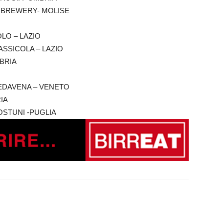
NS BREWERY- MOLISE
OLO – LAZIO
RASSICOLA – LAZIO
MBRIA
 PEDAVENA – VENETO
RIA
 OSTUNI -PUGLIA