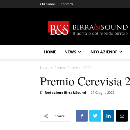
Chi siamo
Contatti
Birra
&
Sound
HOME
NEWS
INFO AZIENDE
News
Premio Cerevisia 2022
Premio Cerevisia 
Di
Redazione Birra&Sound
-
27 Giugno 2022
Share