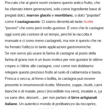
Peccato che ai giorni nostri viviamo questo antico frutto, che
ha sfamato intere generazioni, solo come ingrediente base di
pregiati dolci,
marron glacés
e
montblanc
, o dolci “popolari”
come il
castagnaccio
. Ci siamo dimenticati tante
ricette
“povere” che sono però molto gustose. È vero che le castagne
oggi sono più costose di un tempo, perché la raccolta è
manuale e ci sono meno castagneti, ma non è questo che ne
ha frenato l’utilizzo in tante applicazioni gastronomiche.
Se non serve più usare la farina di castagne al posto della
farina di grano non è un buon motivo per non gustare le ottime
crepes o i blinis alle castagne, così come non dobbiamo
relegare questo prezioso frutto al ruolo di caldarrosta e basta.
Fresca o secca, al forno o bollita, la castagna può essere
presente in innumerevoli ricette. Minestre, zuppe, risotti, carni
bianche e di maiale, pesci (incredibile ma vero), insalate e, ça
va sans dire, dessert… per non parlare di
birre artigianali
italiane
. Un autentico mondo di prelibatezze da riscoprire,