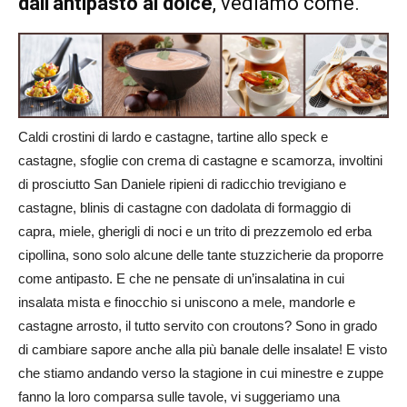
dall’antipasto al dolce
, vediamo come.
Caldi crostini di lardo e castagne, tartine allo speck e
castagne, sfoglie con crema di castagne e scamorza, involtini
di prosciutto San Daniele ripieni di radicchio trevigiano e
castagne, blinis di castagne con dadolata di formaggio di
capra, miele, gherigli di noci e un trito di prezzemolo ed erba
cipollina, sono solo alcune delle tante stuzzicherie da proporre
come antipasto. E che ne pensate di un’insalatina in cui
insalata mista e finocchio si uniscono a mele, mandorle e
castagne arrosto, il tutto servito con croutons? Sono in grado
di cambiare sapore anche alla più banale delle insalate! E visto
che stiamo andando verso la stagione in cui minestre e zuppe
fanno la loro comparsa sulle tavole, vi suggeriamo una