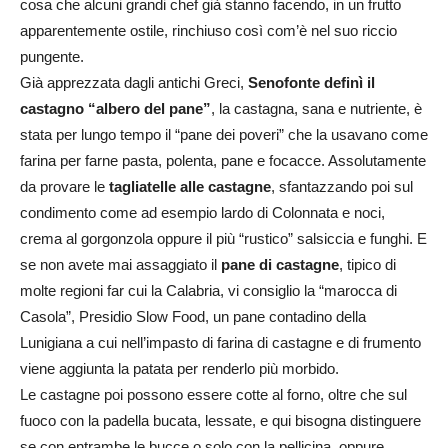
cosa che alcuni grandi chef già stanno facendo, in un frutto
apparentemente ostile, rinchiuso così com’è nel suo riccio
pungente.
Già apprezzata dagli antichi Greci,
Senofonte definì il
castagno “albero del pane”
, la castagna, sana e nutriente, è
stata per lungo tempo il “pane dei poveri” che la usavano come
farina per farne pasta, polenta, pane e focacce. Assolutamente
da provare le
tagliatelle alle castagne
, sfantazzando poi sul
condimento come ad esempio lardo di Colonnata e noci,
crema al gorgonzola oppure il più “rustico” salsiccia e funghi. E
se non avete mai assaggiato il
pane di castagne
, tipico di
molte regioni far cui la Calabria, vi consiglio la “marocca di
Casola”, Presidio Slow Food, un pane contadino della
Lunigiana a cui nell’impasto di farina di castagne e di frumento
viene aggiunta la patata per renderlo più morbido.
Le castagne poi possono essere cotte al forno, oltre che sul
fuoco con la padella bucata, lessate, e qui bisogna distinguere
se con entrambe le bucce o solo con la pellicina, oppure