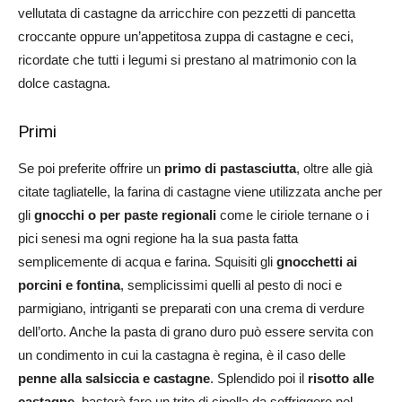
vellutata di castagne da arricchire con pezzetti di pancetta
croccante oppure un’appetitosa zuppa di castagne e ceci,
ricordate che tutti i legumi si prestano al matrimonio con la
dolce castagna.
Primi
Se poi preferite offrire un
primo di pastasciutta
, oltre alle già
citate tagliatelle, la farina di castagne viene utilizzata anche per
gli
gnocchi o per paste regionali
come le ciriole ternane o i
pici senesi ma ogni regione ha la sua pasta fatta
semplicemente di acqua e farina. Squisiti gli
gnocchetti ai
porcini e fontina
, semplicissimi quelli al pesto di noci e
parmigiano, intriganti se preparati con una crema di verdure
dell’orto. Anche la pasta di grano duro può essere servita con
un condimento in cui la castagna è regina, è il caso delle
penne alla salsiccia e castagne
. Splendido poi il
risotto alle
castagne
, basterà fare un trito di cipolla da soffriggere nel