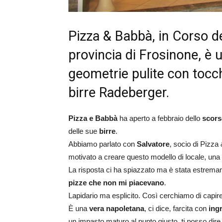
Pizza & Babbà, in Corso d
provincia di Frosinone, è u
geometrie pulite con tocch
birre Radeberger.
Pizza e Babbà
ha aperto a febbraio dello
scors
delle sue
birre
.
Abbiamo parlato con
Salvatore
, socio di Pizz
motivato a creare questo modello di locale, una
La risposta ci ha spiazzato ma è stata estrem
pizze che non mi piacevano
.
Lapidario ma esplicito. Così cerchiamo di capire
È una
vera napoletana
, ci dice, farcita con
ing
un impasto maturo al punto giusto, ti posso dir