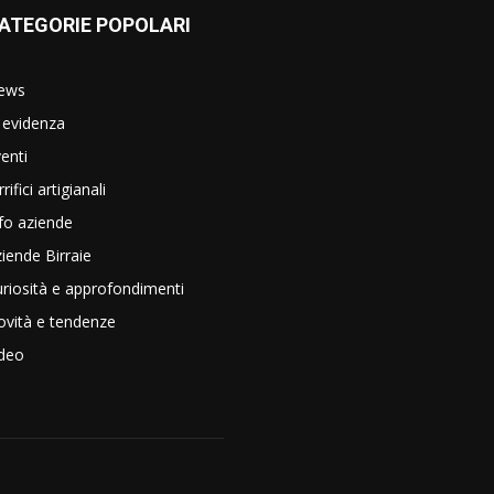
ATEGORIE POPOLARI
ews
 evidenza
enti
rrifici artigianali
fo aziende
iende Birraie
riosità e approfondimenti
vità e tendenze
ideo