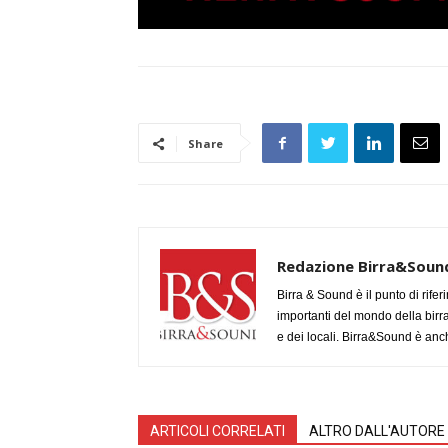
Share
Redazione Birra&Soun
Birra & Sound è il punto di rifer
importanti del mondo della birra, 
e dei locali. Birra&Sound è anch
ARTICOLI CORRELATI
ALTRO DALL'AUTORE