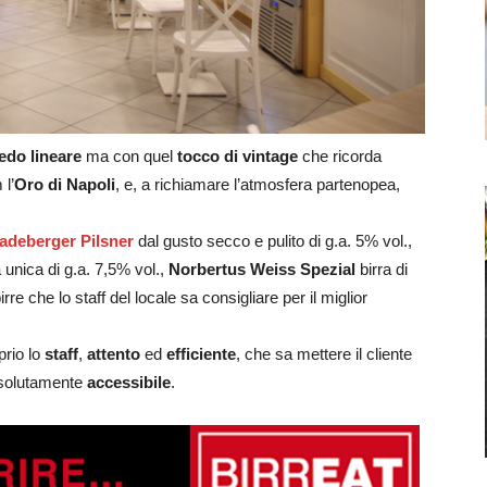
edo lineare
ma con quel
tocco di vintage
che ricorda
 l’
Oro di Napoli
, e, a richiamare l’atmosfera partenopea,
adeberger Pilsner
dal gusto secco e pulito di g.a. 5% vol.,
 unica di g.a. 7,5% vol.,
Norbertus Weiss Spezial
birra di
re che lo staff del locale sa consigliare per il miglior
prio lo
staff
,
attento
ed
efficiente
, che sa mettere il cliente
assolutamente
accessibile
.