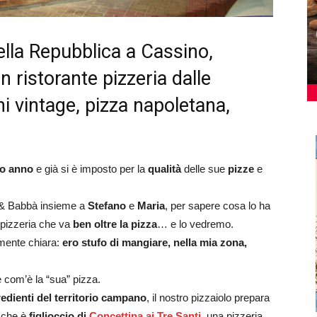
ella Repubblica a Cassino,
n ristorante pizzeria dalle
i vintage, pizza napoletana,
o anno
e già si è imposto per la
qualità
delle sue
pizze
e
a & Babbà insieme a
Stefano
e
Maria
, per sapere cosa lo ha
 pizzeria che va
ben oltre la pizza
… e lo vedremo.
amente chiara:
ero stufo di mangiare, nella mia zona,
 com’è la “sua” pizza.
redienti del territorio campano
, il nostro pizzaiolo prepara
e che è
figlioccio di
Concettina ai Tre Santi
, una pizzeria