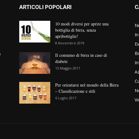
ARTICOLI POPOLARI
C
10 modi diversi per aprire una
N
bottiglia di birra, senza
In
apribottiglie!
8 Novembre 2019
Ev
Bi
n
Il consumo di birra in caso di
diabete
In
15 Maggio 2017
Az
Cu
Per orientarsi nel mondo della Birra
No
– Classificazione e stili
6 Luglio 2017
V