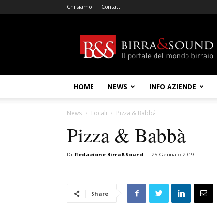
Chi siamo
Contatti
Birra
&
Sound
HOME
NEWS
INFO AZIENDE
News
Locali
Pizza & Babbà
Pizza & Babbà
Di
Redazione Birra&Sound
-
25 Gennaio 2019
Share