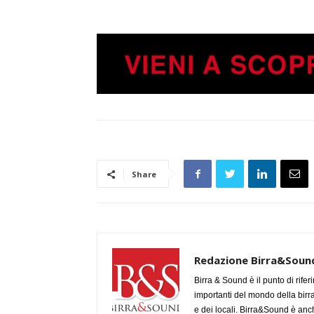
Share
Redazione Birra&Soun
Birra & Sound è il punto di rifer
importanti del mondo della birra, 
e dei locali. Birra&Sound è anch