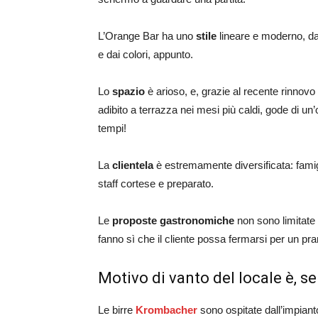
L’Orange Bar ha uno
stile
lineare e moderno, da
e dai colori, appunto.
Lo
spazio
è arioso, e, grazie al recente rinnovo 
adibito a terrazza nei mesi più caldi, gode di un
tempi!
La
clientela
è estremamente diversificata: famig
staff cortese e preparato.
Le
proposte gastronomiche
non sono limitate a
fanno sì che il cliente possa fermarsi per un pr
Motivo di vanto del locale è, se
Le birre
Krombacher
sono ospitate dall’impiant