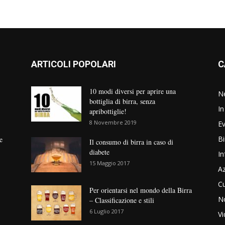
ARTICOLI POPOLARI
C
10 modi diversi per aprire una
N
bottiglia di birra, senza
In
apribottiglie!
8 Novembre 2019
Ev
Bi
e
Il consumo di birra in caso di
diabete
In
15 Maggio 2017
Az
Cu
Per orientarsi nel mondo della Birra
No
– Classificazione e stili
6 Luglio 2017
V