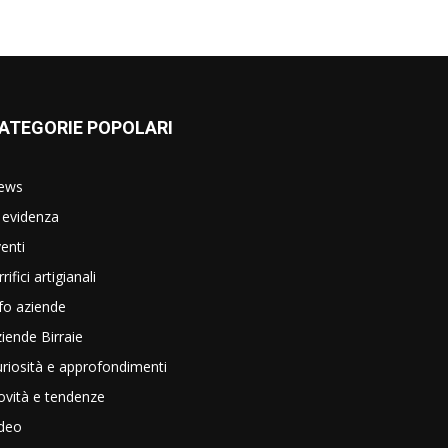
ATEGORIE POPOLARI
ews
 evidenza
enti
rrifici artigianali
fo aziende
iende Birraie
riosità e approfondimenti
vità e tendenze
ideo