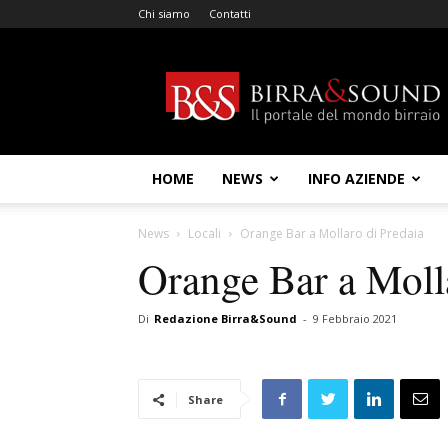
Chi siamo
Contatti
Birra
&
Sound
HOME
NEWS
INFO AZIENDE
News
Locali
Orange Bar a Mollaro di Predaia
Orange Bar a Moll
Di
Redazione Birra&Sound
-
9 Febbraio 2021
Share