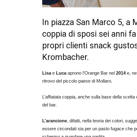
In piazza San Marco 5, a M
coppia di sposi sei anni fa
propri clienti snack gustos
Krombacher.
Lisa
e
Luca
aprono l’Orange Bar nel
2014
e, nel
ritrovo del piccolo paese di Mollaro.
L’affiatata coppia, anche sulla base della scelta
del bar.
L’arancione
, difatti, nella teoria dei colori, su
essere circondati sia per un pasto fugace che p
schermo a guardare una partita.