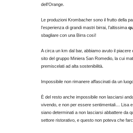
dell’Orange.
Le produzioni Krombacher sono il frutto della pas
l’esperienza di grandi mastri birrai, l’altissima
qu
sbagliare con una Birra così!
A circa un km dal bar, abbiamo avuto il piacere di
sito del gruppo Miniera San Romedio, la cui mater
premiscelati ad alta sostenibilità.
Impossibile non rimanere affascinati da un luog
È del resto anche impossibile non lasciarsi anda
vivendo, e non per essere sentimentali… Lisa e L
siano determinati a non lasciarsi abbattere da q
settore ristorativo, e questo non poteva che far