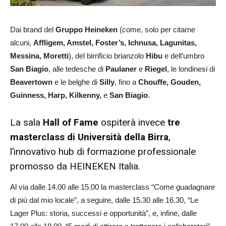
Dai brand del
Gruppo Heineken
(come, solo per citarne
alcuni,
Affligem, Amstel, Foster’s, Ichnusa, Lagunitas,
Messina, Moretti
), del birrificio brianzolo
Hibu
e dell’umbro
San Biagio
, alle tedesche di
Paulaner
e
Riegel
, le londinesi di
Beavertown
e le belghe di
Silly
, fino a
Chouffe, Gouden,
Guinness, Harp, Kilkenny,
e
San Biagio
.
La sala
Hall of Fame
ospiterà invece
tre
masterclass di Università della Birra
,
l’innovativo hub di formazione professionale
promosso da HEINEKEN Italia.
Al via dalle 14.00 alle 15.00 la masterclass “Come guadagnare
di più dal mio locale”, a seguire, dalle 15.30 alle 16.30, “Le
Lager Plus: storia, successi e opportunità”, e, infine, dalle