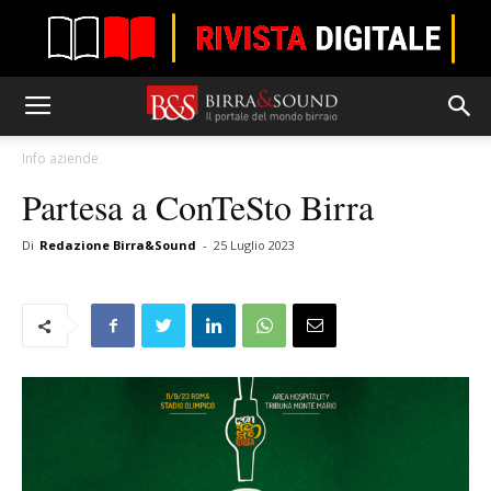
Info aziende
Partesa a ConTeSto Birra
Di
Redazione Birra&Sound
-
25 Luglio 2023