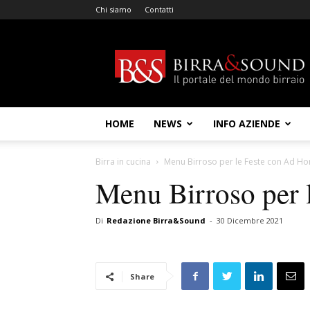
Chi siamo
Contatti
Birra
&
Sound
HOME
NEWS
INFO AZIENDE
Birra in cucina
Menu Birroso per le Feste con Ad Ho
Menu Birroso per 
Di
Redazione Birra&Sound
-
30 Dicembre 2021
Share