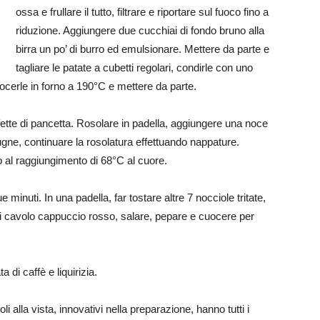
ossa e frullare il tutto, filtrare e riportare sul fuoco fino a
riduzione. Aggiungere due cucchiai di fondo bruno alla
birra un po’ di burro ed emulsionare. Mettere da parte e
tagliare le patate a cubetti regolari, condirle con uno
uocerle in forno a 190°C e mettere da parte.
fette di pancetta. Rosolare in padella, aggiungere una noce
rugne, continuare la rosolatura effettuando nappature.
no al raggiungimento di 68°C al cuore.
e minuti. In una padella, far tostare altre 7 nocciole tritate,
i cavolo cappuccio rosso, salare, pepare e cuocere per
di caffè e liquirizia.
li alla vista, innovativi nella preparazione, hanno tutti i