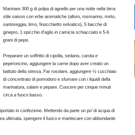
Marinare 300 g di polpa di agnello per una notte nella birra
stile saison con erbe aromatiche (alloro, rosmarino, mirto,
santoreggia, timo, finocchietto selvatico), 5 bacche di
gine
pro, 1 spicchio d’aglio in camicia schiacciato e 5-6
grani di pepe.
Preparare un soffritto di cipolla, sedano, carota e
peperoncino, aggiungere la carne dopo aver creato un
battuto della stessa. Far rosolare, aggiungere ½ cucchiaio
di concentrato di pomodoro e sfumare con i liquidi della
marinatura, salare e pepare. Cuocere per cinque minuti
circa a fuoco basso.
portato in confezione. Mettendo da parte un po’ di acqua di
ttura ultimata, spengere il fuoco e mantecare con abbondante