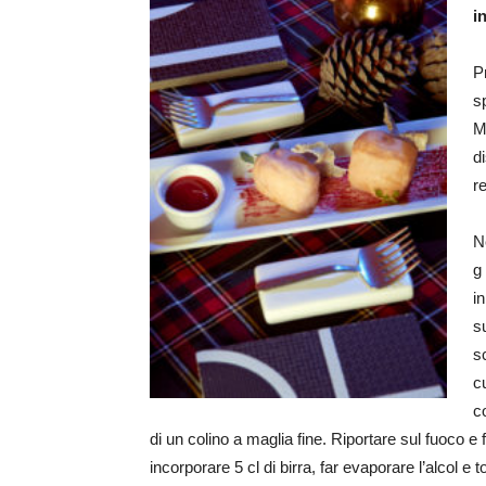
i
P
s
M
d
re
N
g
in
s
s
c
co
di un colino a maglia fine. Riportare sul fuoco e
incorporare 5 cl di birra, far evaporare l’alcol e