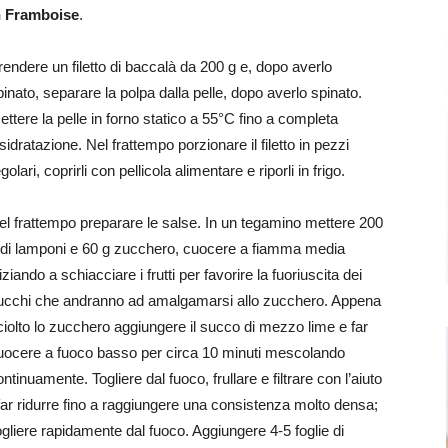
n Framboise
.
rendere un filetto di baccalà da 200 g e, dopo averlo
pinato, separare la polpa dalla pelle, dopo averlo spinato.
ettere la pelle in forno statico a 55°C fino a completa
isidratazione. Nel frattempo porzionare il filetto in pezzi
golari, coprirli con pellicola alimentare e riporli in frigo.
el frattempo preparare le salse. In un tegamino mettere 200
 di lamponi e 60 g zucchero, cuocere a fiamma media
iziando a schiacciare i frutti per favorire la fuoriuscita dei
ucchi che andranno ad amalgamarsi allo zucchero. Appena
ciolto lo zucchero aggiungere il succo di mezzo lime e far
uocere a fuoco basso per circa 10 minuti mescolando
ntinuamente. Togliere dal fuoco, frullare e filtrare con l’aiuto
 far ridurre fino a raggiungere una consistenza molto densa;
 togliere rapidamente dal fuoco. Aggiungere 4-5 foglie di