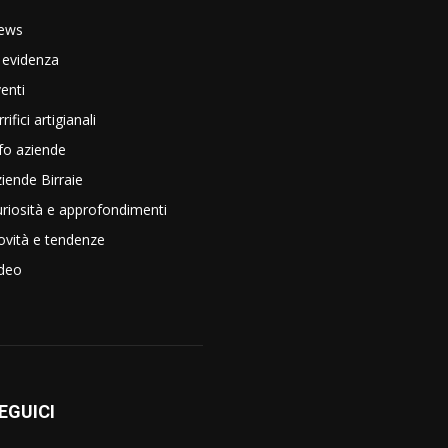
ews
 evidenza
enti
rrifici artigianali
fo aziende
iende Birraie
riosità e approfondimenti
vità e tendenze
ideo
EGUICI