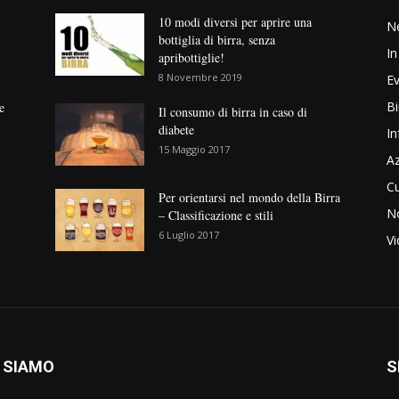
10 modi diversi per aprire una
N
bottiglia di birra, senza
In
apribottiglie!
8 Novembre 2019
Ev
Bi
e
Il consumo di birra in caso di
diabete
In
15 Maggio 2017
Az
Cu
Per orientarsi nel mondo della Birra
No
– Classificazione e stili
6 Luglio 2017
V
 SIAMO
S