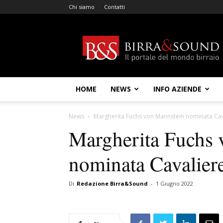
Chi siamo
Contatti
Birra
&
Sound
HOME
NEWS
INFO AZIENDE
News
Margherita Fuchs von Mannstein nominata Cav
Margherita Fuchs 
nominata Cavalier
Di
Redazione Birra&Sound
-
1 Giugno 2022