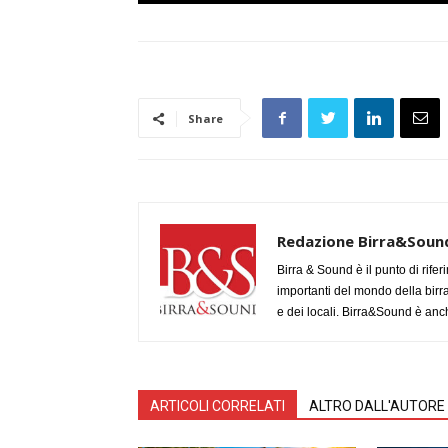
Share
Redazione Birra&Soun
Birra & Sound è il punto di rifer
importanti del mondo della birra, 
e dei locali. Birra&Sound è anch
ARTICOLI CORRELATI
ALTRO DALL'AUTORE