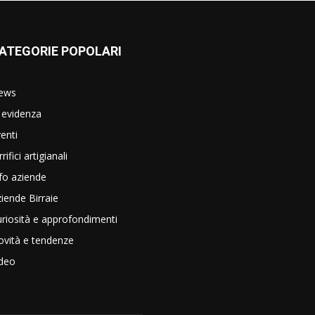
ATEGORIE POPOLARI
ews
 evidenza
enti
rrifici artigianali
fo aziende
iende Birraie
riosità e approfondimenti
vità e tendenze
ideo