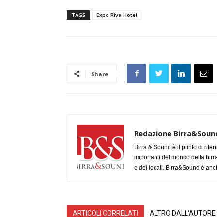
TAGS
Expo Riva Hotel
Share
Redazione Birra&Soun
Birra & Sound è il punto di rifer
importanti del mondo della birra, 
e dei locali. Birra&Sound è anch
ARTICOLI CORRELATI
ALTRO DALL'AUTORE