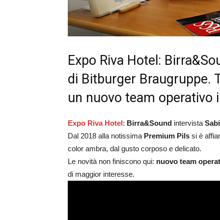
Expo Riva Hotel: Birra&So
di Bitburger Braugruppe. T
un nuovo team operativo in
Expo Riva Hotel
:
Birra&Sound
intervista
Sabi
Dal 2018 alla notissima
Premium Pils
si è affi
color ambra, dal gusto corposo e delicato.
Le novità non finiscono qui:
nuovo team operati
di maggior interesse.