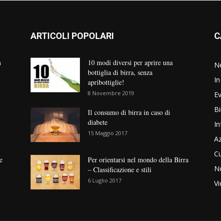
ARTICOLI POPOLARI
C
n
10 modi diversi per aprire una
N
bottiglia di birra, senza
In
apribottiglie!
8 Novembre 2019
Ev
Bi
Il consumo di birra in caso di
diabete
In
15 Maggio 2017
Az
Cu
e
Per orientarsi nel mondo della Birra
No
– Classificazione e stili
6 Luglio 2017
V