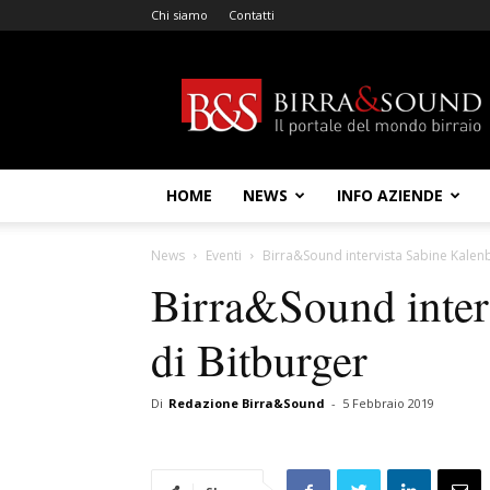
Chi siamo
Contatti
Birra
&
Sound
HOME
NEWS
INFO AZIENDE
News
Eventi
Birra&Sound intervista Sabine Kalen
Birra&Sound inter
di Bitburger
Di
Redazione Birra&Sound
-
5 Febbraio 2019